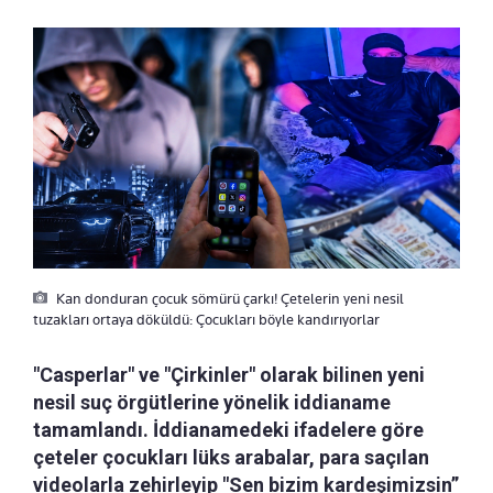
Kan donduran çocuk sömürü çarkı! Çetelerin yeni nesil
tuzakları ortaya döküldü: Çocukları böyle kandırıyorlar
"Casperlar" ve "Çirkinler" olarak bilinen yeni
nesil suç örgütlerine yönelik iddianame
tamamlandı. İddianamedeki ifadelere göre
çeteler çocukları lüks arabalar, para saçılan
videolarla zehirleyip "Sen bizim kardeşimizsin”