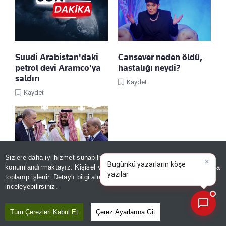
Suudi Arabistan'daki
Cansever neden öldü,
petrol devi Aramco'ya
hastalığı neydi?
saldırı
Kaydet
Kaydet
Sizlere daha iyi hizmet sunabilmek adına sitemizde
çerez
×
Bugünkü yazarların köşe
konumlandırmaktayız. Kişisel verileriniz, KVKK ve GDPR kapsamında
yazılarını özetleyin!
toplanıp işlenir. Detaylı bilgi almak için
Aydınlatma Metnimizi
Üç ayrı güç ortak
📰
Son 30 güne ait haberleri, spor gelişmelerini veya yazar yazılarını sorgulayabilirsiniz.
inceleyebilirsiniz.
denklemde buluştu!
Kaydet
Tüm Çerezleri Kabul Et
Çerez Ayarlarına Git