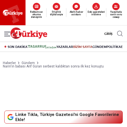
Yeni nesil dijital
Reklamsız
56 yıllık
Akıllı haber
Eski gazeteleri
Yazarlarla
okuma
dijital arşiv
asistanı
indirme
canlı soru
abonelik 19 TL’den başlayan fiyatlarla.
deneyimi
cevap
GİRİŞ
SON DAKİKA
YAZARLAR
BİZİM SAYFA
GÜNDEM
POLİTİKA
EK
Haberler
Gündem
Narin'in babası Arif Güran serbest kaldıktan sonra ilk kez konuştu
Linke Tıkla, Türkiye Gazetesi'ni Google Favorilerine
Ekle!