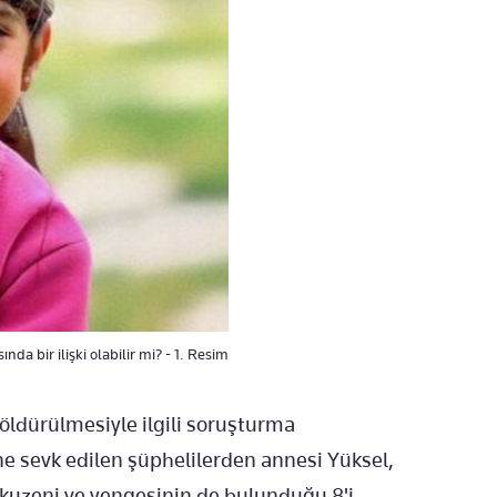
nda bir ilişki olabilir mi? - 1. Resim
öldürülmesiyle ilgili soruşturma
e sevk edilen şüphelilerden annesi Yüksel,
 kuzeni ve yengesinin de bulunduğu 8'i