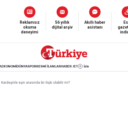
Dünya
Yaşam
Kültür-Sanat
Orta Doğu
Sağlık
Sinema
Avrupa
Hava Durumu
Arkeoloji
Reklamsız
56 yıllık
Akıllı haber
Es
okuma
dijital arşiv
asistanı
gazet
Amerika
Yemek
Kitap
deneyimi
ind
Afrika
Seyahat
Tarih
İsrail-Gazze
Aktüel
A
EKONOMİ
DÜNYA
SPOR
RESMİ İLANLAR
HABER JET
İzle
Uygulamalar
Kardeşinle eşin arasında bir ilişki olabilir mi?