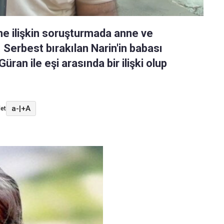
ne ilişkin soruşturmada anne ve
. Serbest bırakılan Narin'in babası
üran ile eşi arasında bir ilişki olup
a-
|
+A
et