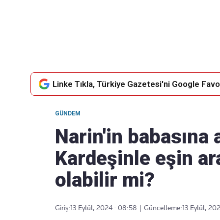
Takip Edin
Favori mecralarınızda haber
akışımıza ulaşın
Linke Tıkla, Türkiye Gazetesi'ni Google Favor
GÜNDEM
Narin'in babasına 
Kardeşinle eşin ara
olabilir mi?
Giriş:
13 Eylül, 2024 - 08:58
|
Güncelleme:
13 Eylül, 20