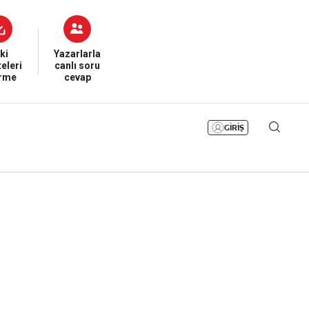
Bizim Sayfa
Namaz Vakitleri
Sesli Yayınlar
ki
Yazarlarla
eleri
canlı soru
irme
cevap
GİRİŞ