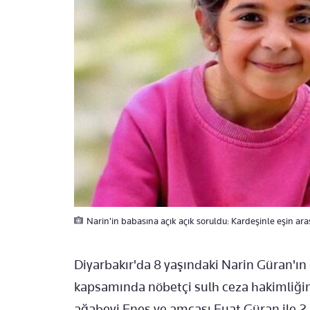
Narin'in babasına açık açık soruldu: Kardeşinle eşin arası
Diyarbakır'da 8 yaşındaki Narin Güran'ın 
kapsamında nöbetçi sulh ceza hakimliğin
ağabeyi Enes ve amcası Fuat Güran ile 2