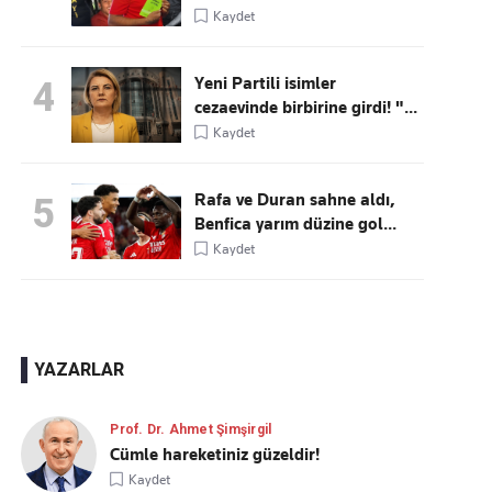
Kaydet
Yeni Partili isimler
4
cezaevinde birbirine girdi! "...
Kaydet
Rafa ve Duran sahne aldı,
5
Benfica yarım düzine gol...
Kaydet
YAZARLAR
Prof. Dr. Ahmet Şimşirgil
Cümle hareketiniz güzeldir!
Kaydet