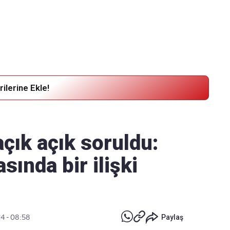
Haber Verin
Editör masamıza bilgi ve materyal
göndermek için
tıklayın
ilerine Ekle!
açık açık soruldu:
sında bir ilişki
24 - 08:58
Paylaş