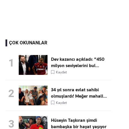
Kaçırmayın
Ücretsiz üye olun, gündemi
şekillendiren gelişmeleri önce siz duyun
ÇOK OKUNANLAR
Dev kazancı açıkladı: "450
1
milyon seviyelerini bul...
Kaydet
34 yıl sonra evlat sahibi
2
olmuşlardı! Meğer mahall...
Kaydet
Hüseyin Taşkıran şimdi
3
bambaşka bir hayat yaşıyor