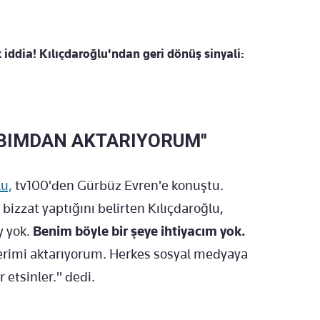
 iddia! Kılıçdaroğlu'ndan geri dönüş sinyali:
ABIMDAN AKTARIYORUM"
u,
tv100'den Gürbüz Evren'e konuştu.
izzat yaptığını belirten Kılıçdaroğlu,
y yok.
Benim böyle bir şeye ihtiyacım yok.
rimi aktarıyorum. Herkes sosyal medyaya
 etsinler." dedi.