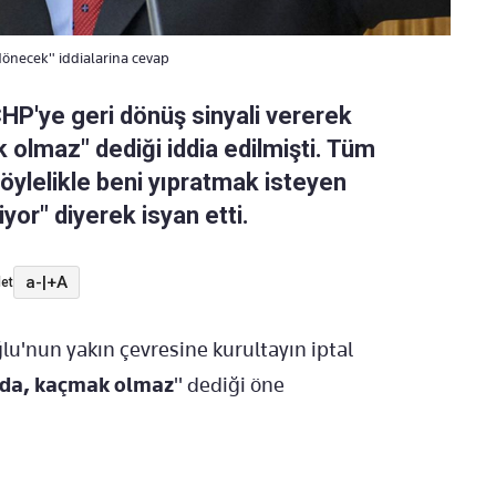
dönecek" iddialarina cevap
HP'ye geri dönüş sinyali vererek
olmaz" dediği iddia edilmişti. Tüm
"Böylelikle beni yıpratmak isteyen
or" diyerek isyan etti.
a-
|
+A
et
u'nun yakın çevresine kurultayın iptal
nda, kaçmak olmaz
" dediği öne