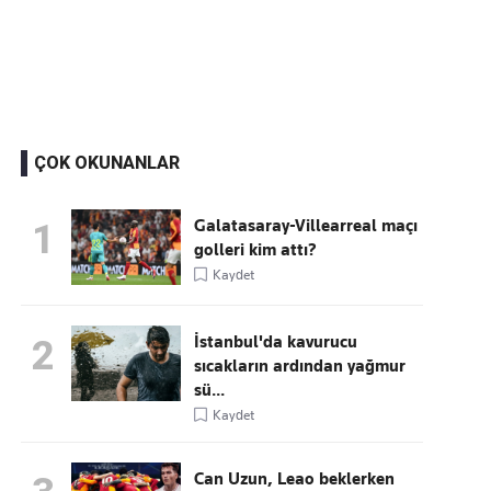
Kaçırmayın
Ücretsiz üye olun, gündemi şekillendiren gelişmeleri önce siz duyun
ÇOK OKUNANLAR
Galatasaray-Villearreal maçı
1
golleri kim attı?
Kaydet
İstanbul'da kavurucu
2
sıcakların ardından yağmur
sü...
Kaydet
Can Uzun, Leao beklerken