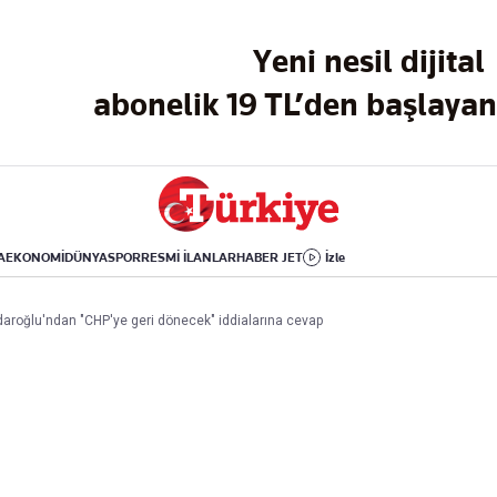
Dünya
Yaşam
Kültür-Sanat
Yeni nesil dijital
Orta Doğu
Sağlık
Sinema
Avrupa
Hava Durumu
Arkeoloji
abonelik 19 TL’den başlayan 
Amerika
Yemek
Kitap
Afrika
Seyahat
Tarih
İsrail-Gazze
Aktüel
A
EKONOMİ
DÜNYA
SPOR
RESMİ İLANLAR
HABER JET
İzle
Uygulamalar
çdaroğlu'ndan "CHP'ye geri dönecek" iddialarına cevap
rı