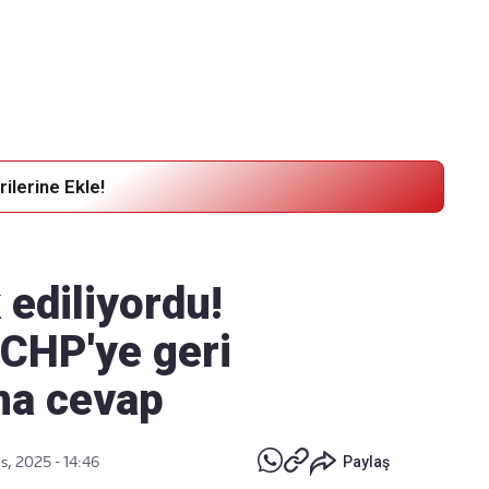
Haber Verin
Editör masamıza bilgi ve materyal göndermek için
tıklayın
ilerine Ekle!
ediliyordu!
"CHP'ye geri
ına cevap
s, 2025 - 14:46
Paylaş