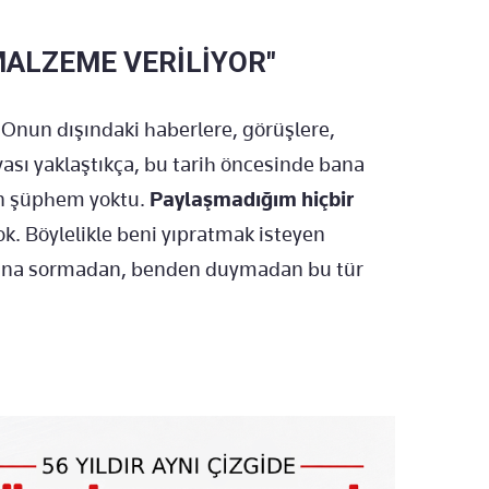
MALZEME VERİLİYOR"
 "Onun dışındaki haberlere, görüşlere,
vası yaklaştıkça, bu tarih öncesinde bana
an şüphem yoktu.
Paylaşmadığım hiçbir
ok. Böylelikle beni yıpratmak isteyen
 Bana sormadan, benden duymadan bu tür