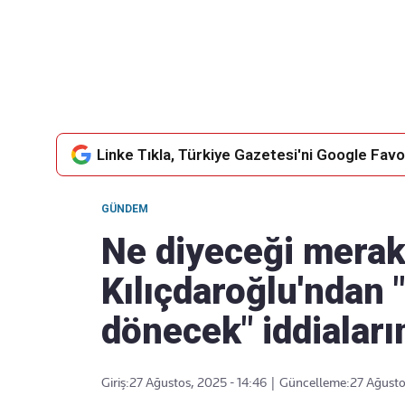
Takip Edin
Favori mecralarınızda haber akışımıza ulaşın
Linke Tıkla, Türkiye Gazetesi'ni Google Favor
GÜNDEM
Ne diyeceği merak 
Kılıçdaroğlu'ndan 
dönecek" iddialar
Giriş:
27 Ağustos, 2025 - 14:46
|
Güncelleme:
27 Ağusto