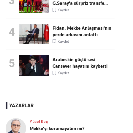
3
G.Saray'a sürpriz transfe...
Kaydet
Fidan, Mekke Anlaşması'nın
4
perde arkasını anlattı
Kaydet
Arabeskin güçlü sesi
5
Cansever hayatını kaybetti
Kaydet
YAZARLAR
Yücel Koç
Mekke’yi korumayalım mı?