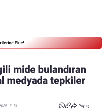
Haber Verin
Editör masamıza bilgi ve materyal göndermek için
tıklayın
ilerine Ekle!
gili mide bulandıran
al medyada tepkiler
2025 - 11:51
Paylaş