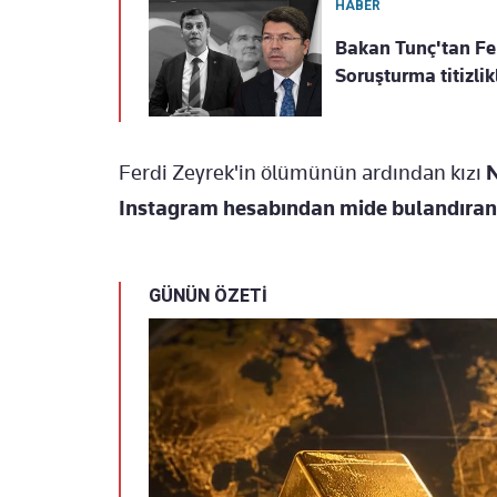
HABER
Bakan Tunç'tan Ferd
Soruşturma titizlik
Ferdi Zeyrek'in ölümünün ardından kızı
N
Instagram hesabından mide bulandıran 
GÜNÜN ÖZETİ