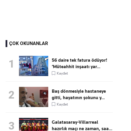
Kaçırmayın
Ücretsiz üye olun, gündemi şekillendiren gelişmeleri önce siz duyun
ÇOK OKUNANLAR
56 daire tek fatura ödüyor!
1
‘Müteahhit inşaatı yar...
Kaydet
Baş dönmesiyle hastaneye
2
gitti, hayatının şokunu y...
Kaydet
Galatasaray-Villarreal
3
hazırlık maçı ne zaman, saa...