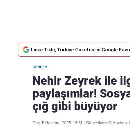
Takip Edin
Favori mecralarınızda haber akışımıza ulaşın
Linke Tıkla, Türkiye Gazetesi'ni Google Favor
GÜNDEM
Nehir Zeyrek ile il
paylaşımlar! Sosy
çığ gibi büyüyor
Giriş:
11 Haziran, 2025 - 11:51
|
Güncelleme:
11 Haziran, 