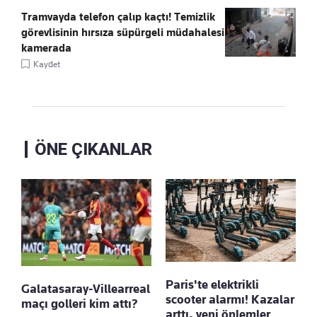
Tramvayda telefon çalıp kaçtı! Temizlik
görevlisinin hırsıza süpürgeli müdahalesi
kamerada
Kaydet
ÖNE ÇIKANLAR
Paris'te elektrikli
Galatasaray-Villearreal
scooter alarmı! Kazalar
maçı golleri kim attı?
arttı, yeni önlemler