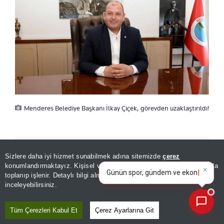
Menderes Belediye Başkanı İlkay Çiçek, görevden uzaklaştırıldı!
ÖNERİLEN HABERLER
Sizlere daha iyi hizmet sunabilmek adına sitemizde
çerez
konumlandırmaktayız. Kişisel verileriniz, KVKK ve GDPR kapsamında
×
GÜNDEM
Bugünkü yazar
toplanıp işlenir. Detaylı bilgi almak için
Aydınlatma Metnimizi
Başkan skandal mesajları
📰
Son 30 güne ait haberleri, spor gelişmelerini veya yazar yazılarını sorgulayabilirsiniz.
inceleyebilirsiniz.
kabul etti! CHP, Menderes'te
İlkay Çiçek'in ihracını istedi
Tüm Çerezleri Kabul Et
Çerez Ayarlarına Git