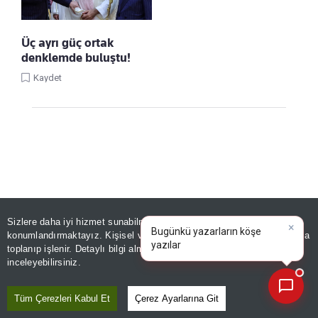
Üç ayrı güç ortak
denklemde buluştu!
Kaydet
Sizlere daha iyi hizmet sunabilmek adına sitemizde
çerez
Linke Tıkla, Türkiye Gazetesi'ni Google
×
Bugünkü yazarların köşe
Favorilerine Ekle!
konumlandırmaktayız. Kişisel verileriniz, KVKK ve GDPR kapsamında
yazılarını özetleyin!
toplanıp işlenir. Detaylı bilgi almak için
Aydınlatma Metnimizi
📰
Son 30 güne ait haberleri, spor gelişmelerini veya yazar yazılarını sorgulayabilirsiniz.
inceleyebilirsiniz.
GÜNDEM
Fatih'te camide ‘Pes’ dedirten
Tüm Çerezleri Kabul Et
Çerez Ayarlarına Git