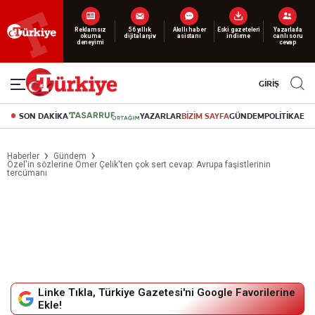
Reklamsız
56 yıllık
Akıllı haber
Eski gazeteleri
Yazarlarla
Yeni nesil dijital
abonelik 19 TL’den başlayan fiyatlarla.
okuma
dijital arşiv
asistanı
indirme
canlı soru
deneyimi
cevap
GİRİŞ
SON DAKİKA
YAZARLAR
BİZİM SAYFA
GÜNDEM
POLİTİKA
EK
Haberler
Gündem
Özel'in sözlerine Ömer Çelik'ten çok sert cevap: Avrupa faşistlerinin
tercümanı
Linke Tıkla, Türkiye Gazetesi'ni Google Favorilerine
Ekle!