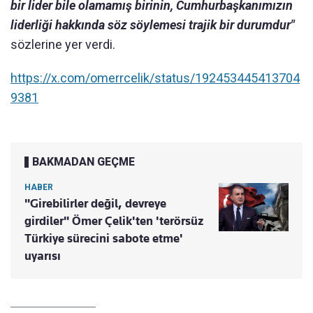
bir lider bile olamamış birinin, Cumhurbaşkanımızın
liderliği hakkında söz söylemesi trajik bir durumdur"
sözlerine yer verdi.
https://x.com/omerrcelik/status/192453445413704
9381
BAKMADAN GEÇME
HABER
"Girebilirler değil, devreye
girdiler" Ömer Çelik'ten 'terörsüz
Türkiye sürecini sabote etme'
uyarısı