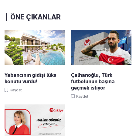
ÖNE ÇIKANLAR
Yabancının gidişi lüks
Çalhanoğlu, Türk
konutu vurdu!
futbolunun başına
geçmek istiyor
Kaydet
Kaydet