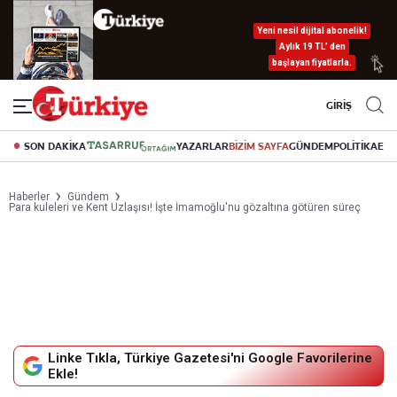
Yeni nesil dijital abonelik!
Aylık 19 TL’ den
başlayan fiyatlarla.
GİRİŞ
SON DAKİKA
YAZARLAR
BİZİM SAYFA
GÜNDEM
POLİTİKA
EK
Haberler
Gündem
Para kuleleri ve Kent Uzlaşısı! İşte İmamoğlu'nu gözaltına götüren süreç
Linke Tıkla, Türkiye Gazetesi'ni Google Favorilerine
Ekle!