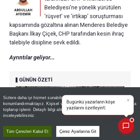
Belediyesi'ne yönelik yürütülen
ABDULLAH
AYDEMİR
'rüşvet' ve 'irtikap' soruşturması
kapsamında gözaltına alınan Menderes Belediye
Başkanı İlkay Çiçek, CHP tarafından kesin ihraç
talebiyle disipline sevk edildi.
Ayrıntılar geliyor...
GÜNÜN ÖZETİ
Sizlere daha iyi hizmet sunabilmek adına sitemizde
çerez
konumlandırmaktayız. Kişisel verileriniz, KVKK ve GDPR kapsamında
×
Bugünkü yaza
|
toplanıp işlenir. Detaylı bilgi almak için
Aydınlatma Metnimizi
📰
Son 30 güne ait haberleri, spor gelişmelerini veya yazar yazılarını sorgulayabilirsiniz.
inceleyebilirsiniz.
Tüm Çerezleri Kabul Et
Çerez Ayarlarına Git