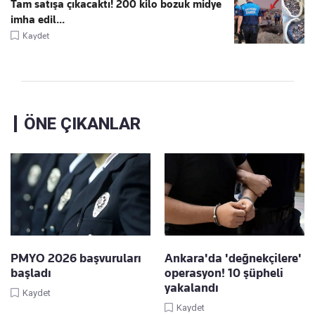
Tam satışa çıkacaktı! 200 kilo bozuk midye
imha edil...
Kaydet
ÖNE ÇIKANLAR
PMYO 2026 başvuruları
Ankara'da 'değnekçilere'
başladı
operasyon! 10 şüpheli
yakalandı
Kaydet
Kaydet