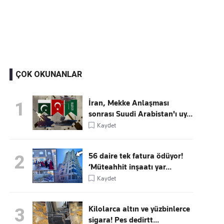
Kaçırmayın
Ücretsiz üye olun, gündemi şekillendiren gelişmeleri önce siz duyun
ÇOK OKUNANLAR
İran, Mekke Anlaşması
1
sonrası Suudi Arabistan'ı uy...
Kaydet
56 daire tek fatura ödüyor!
2
‘Müteahhit inşaatı yar...
Kaydet
Kilolarca altın ve yüzbinlerce
3
sigara! Pes dedirtt...