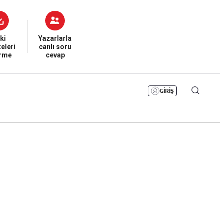
Bizim Sayfa
Namaz Vakitleri
Sesli Yayınlar
ki
Yazarlarla
eleri
canlı soru
irme
cevap
GİRİŞ