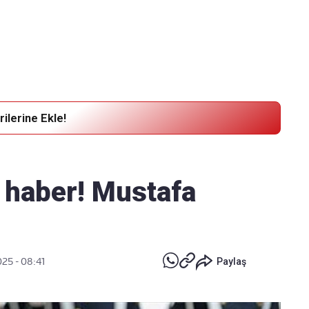
Haber Verin
Editör masamıza bilgi ve materyal göndermek için
tıklayın
ilerine Ekle!
ı haber! Mustafa
025 - 08:41
Paylaş