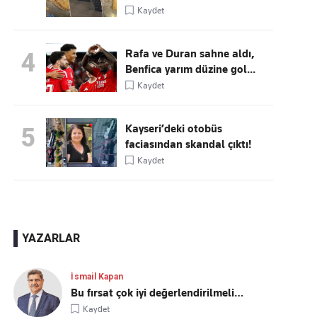
Kaydet
Rafa ve Duran sahne aldı,
4
Benfica yarım düzine gol...
Kaydet
Kayseri’deki otobüs
5
faciasından skandal çıktı!
Kaydet
YAZARLAR
İsmail Kapan
Bu fırsat çok iyi değerlendirilmeli…
Kaydet