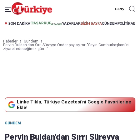
GİRİŞ
SON DAKİKA
YAZARLAR
BİZİM SAYFA
GÜNDEM
POLİTİKA
EK
Haberler
Gündem
Pervin Buldan'dan Sırrı Süreyya Önder paylaşımı: "Sayın Cumhurbaşkanı'nı
ziyaret edeceğimiz gün..."
Linke Tıkla, Türkiye Gazetesi'ni Google Favorilerine
Ekle!
GÜNDEM
Pervin Buldan'dan Sırrı Süreyya