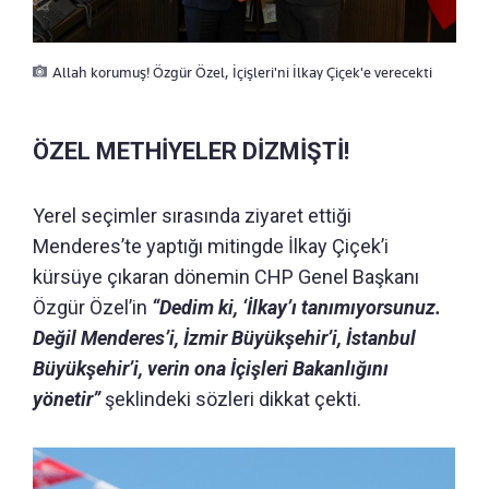
Allah korumuş! Özgür Özel, İçişleri'ni İlkay Çiçek'e verecekti
ÖZEL METHİYELER DİZMİŞTİ!
Yerel seçimler sırasında ziyaret ettiği
Menderes’te yaptığı mitingde İlkay Çiçek’i
kürsüye çıkaran dönemin CHP Genel Başkanı
Özgür Özel’in
“Dedim ki, ‘İlkay’ı tanımıyorsunuz.
Değil Menderes’i, İzmir Büyükşehir’i, İstanbul
Büyükşehir’i, verin ona İçişleri Bakanlığını
yönetir”
şeklindeki sözleri dikkat çekti.