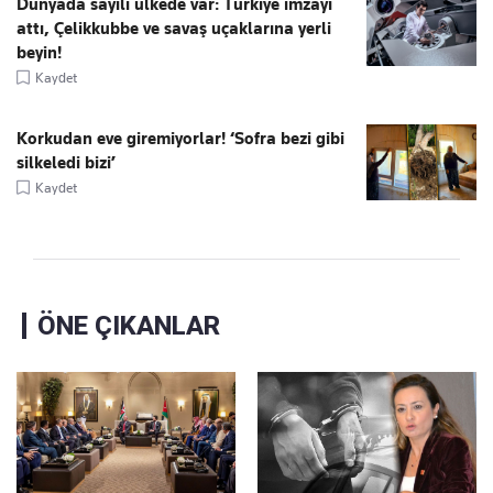
Dünyada sayılı ülkede var: Türkiye imzayı
attı, Çelikkubbe ve savaş uçaklarına yerli
beyin!
Kaydet
Korkudan eve giremiyorlar! ‘Sofra bezi gibi
silkeledi bizi’
Kaydet
ÖNE ÇIKANLAR