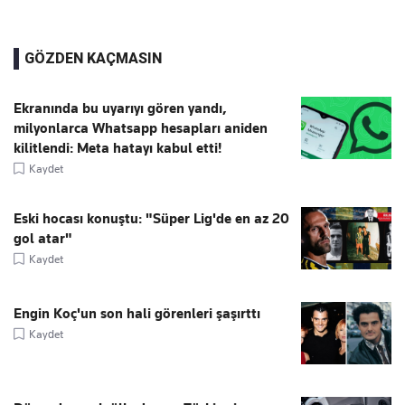
GÖZDEN KAÇMASIN
Ekranında bu uyarıyı gören yandı,
milyonlarca Whatsapp hesapları aniden
kilitlendi: Meta hatayı kabul etti!
Kaydet
Eski hocası konuştu: "Süper Lig'de en az 20
gol atar"
Kaydet
Engin Koç'un son hali görenleri şaşırttı
Kaydet