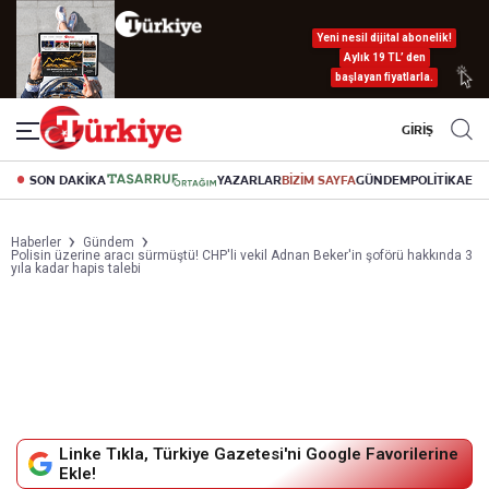
Yeni nesil dijital abonelik!
Aylık 19 TL’ den
başlayan fiyatlarla.
GİRİŞ
SON DAKİKA
YAZARLAR
BİZİM SAYFA
GÜNDEM
POLİTİKA
EK
Haberler
Gündem
Polisin üzerine aracı sürmüştü! CHP'li vekil Adnan Beker'in şoförü hakkında 3
yıla kadar hapis talebi
Linke Tıkla, Türkiye Gazetesi'ni Google Favorilerine
Ekle!