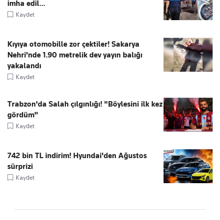
imha edil...
Kaydet
Kıyıya otomobille zor çektiler! Sakarya
Nehri'nde 1.90 metrelik dev yayın balığı
yakalandı
Kaydet
Trabzon'da Salah çılgınlığı! "Böylesini ilk kez
gördüm"
Kaydet
742 bin TL indirim! Hyundai'den Ağustos
sürprizi
Kaydet