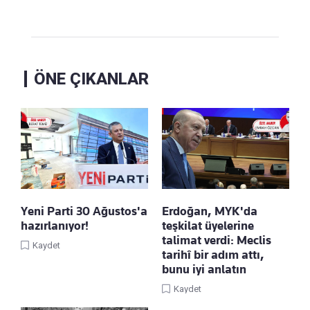
ÖNE ÇIKANLAR
Yeni Parti 30 Ağustos'a
Erdoğan, MYK'da
hazırlanıyor!
teşkilat üyelerine
talimat verdi: Meclis
Kaydet
tarihî bir adım attı,
bunu iyi anlatın
Kaydet