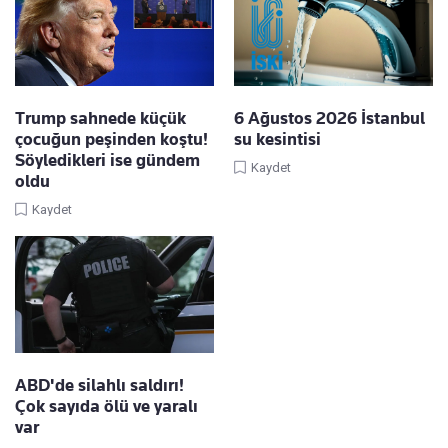
Trump sahnede küçük
6 Ağustos 2026 İstanbul
çocuğun peşinden koştu!
su kesintisi
Söyledikleri ise gündem
Kaydet
oldu
Kaydet
ABD'de silahlı saldırı!
Çok sayıda ölü ve yaralı
var