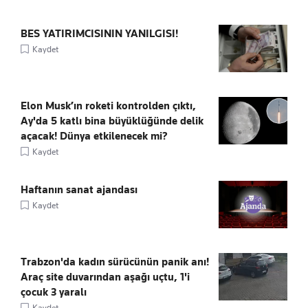
BES YATIRIMCISININ YANILGISI!
Kaydet
Elon Musk’ın roketi kontrolden çıktı,
Ay'da 5 katlı bina büyüklüğünde delik
açacak! Dünya etkilenecek mi?
Kaydet
Haftanın sanat ajandası
Kaydet
Trabzon'da kadın sürücünün panik anı!
Araç site duvarından aşağı uçtu, 1'i
çocuk 3 yaralı
Kaydet