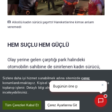
Alkollü kadın sürücü şaşırttı! Hareketlerine kimse anlam
veremedi
HEM SUÇLU HEM GÜÇLÜ
Olay yerine gelen çarptığı park halindeki
otomobilin sahibine de sinirlenen kadın sürücü,
"
Ne dik dik bakıyorsun. Bir sorunun varsa gel
"
Sizlere daha iyi hizmet sunabilmek adına sitemizde
çerez
×
diyerek tehditkar ifadeler kullandı.
Bugünün öne çıkan manşetleri
konumlandırmaktayız. Kişisel verileriniz, KVKK ve GDPR kapsamında
ve gelişmeleri neler?
|
toplanıp işlenir. Detaylı bilgi almak için
Aydınlatma Metnimizi
📰
Son 30 güne ait haberleri, spor gelişmelerini veya yazar yazılarını sorgulayabilirsiniz.
inceleyebilirsiniz.
GÜNÜN ÖZETİ
Tüm Çerezleri Kabul Et
Çerez Ayarlarına Git