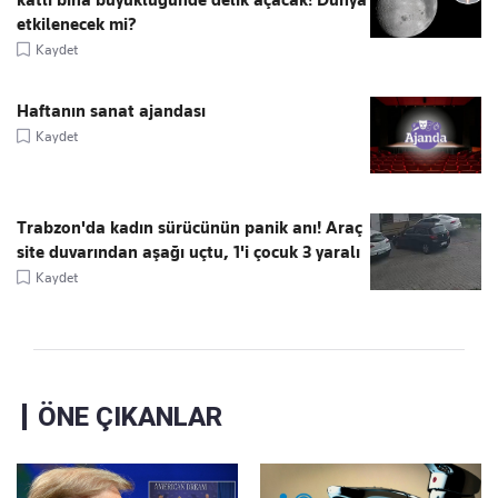
katlı bina büyüklüğünde delik açacak! Dünya
etkilenecek mi?
Kaydet
Haftanın sanat ajandası
Kaydet
Trabzon'da kadın sürücünün panik anı! Araç
site duvarından aşağı uçtu, 1'i çocuk 3 yaralı
Kaydet
ÖNE ÇIKANLAR