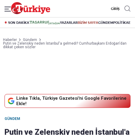
GİRİŞ
SON DAKİKA
YAZARLAR
BİZİM SAYFA
GÜNDEM
POLİTİKA
EK
Haberler
Gündem
Putin ve Zelenskiy neden İstanbul'a gelmedi? Cumhurbaşkanı Erdoğan'dan
dikkat çeken sözler
Linke Tıkla, Türkiye Gazetesi'ni Google Favorilerine
Ekle!
GÜNDEM
Putin ve Zelenskiy neden İstanbul'a