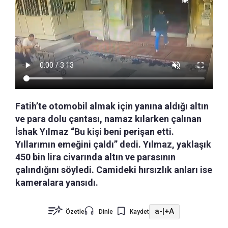
Fatih’te otomobil almak için yanına aldığı altın
ve para dolu çantası, namaz kılarken çalınan
İshak Yılmaz “Bu kişi beni perişan etti.
Yıllarımın emeğini çaldı” dedi. Yılmaz, yaklaşık
450 bin lira civarında altın ve parasının
çalındığını söyledi. Camideki hırsızlık anları ise
kameralara yansıdı.
a-
|
+A
Özetle
Dinle
Kaydet