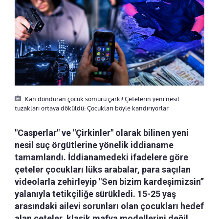
Kan donduran çocuk sömürü çarkı! Çetelerin yeni nesil
tuzakları ortaya döküldü: Çocukları böyle kandırıyorlar
"Casperlar" ve "Çirkinler" olarak bilinen yeni
nesil suç örgütlerine yönelik iddianame
tamamlandı. İddianamedeki ifadelere göre
çeteler çocukları lüks arabalar, para saçılan
videolarla zehirleyip "Sen bizim kardeşimizsin”
yalanıyla tetikçiliğe sürükledi. 15-25 yaş
arasındaki ailevi sorunları olan çocukları hedef
alan çeteler, klasik mafya modellerini değil,