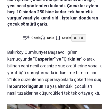
yeni nesil yöntemleri kulandı. Çocuklar eylem
başı 10 binden 250 bine kadar 'tek hamlelik
vurgun' vaadiyle kandırıldı. İşte kan donduran
çocuk sömürü çarkı..
a-
|
+A
Özetle
Dinle
Kaydet
Bakırköy Cumhuriyet Başsavcılığı'nın
kamuoyunda
"Casperlar" ve "Çirkinler"
olarak
bilinen yeni nesil organize suç örgütlerine yönelik
yürüttüğü soruşturmada iddianame tamamlandı.
21 ilde düzenlenen operasyonlarla çökertilen
suç
imparatorluğunun
18 yaş altındaki çocukları
nasıl tuzaklarına düşürdükleri tek tek ortaya çıktı.