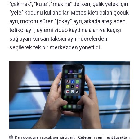
"çakmak", "küte", "makina" derken, çelik yelek için
"yele" kodunu kullandılar. Motosikleti çalan çocuk
ayrı, motoru süren "jokey" ayrı, arkada ateş eden
tetikçi ayrı, eylemi video kaydına alan ve kaçışı
sağlayan korsan taksici ayrı hücrelerden
seçilerek tek bir merkezden yönetildi.
Kan donduran çocuk sömürü çarkı! Çetelerin yeni nesil tuzakları