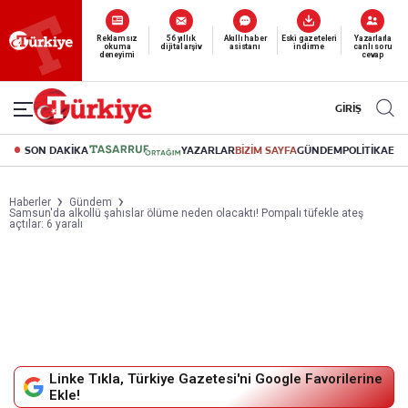
Reklamsız
56 yıllık
Akıllı haber
Eski gazeteleri
Yazarlarla
Yeni nesil dijital
abonelik 19 TL’den başlayan fiyatlarla.
okuma
dijital arşiv
asistanı
indirme
canlı soru
deneyimi
cevap
GİRİŞ
SON DAKİKA
YAZARLAR
BİZİM SAYFA
GÜNDEM
POLİTİKA
EK
Haberler
Gündem
Samsun'da alkollü şahıslar ölüme neden olacaktı! Pompalı tüfekle ateş
açtılar: 6 yaralı
Linke Tıkla, Türkiye Gazetesi'ni Google Favorilerine
Ekle!