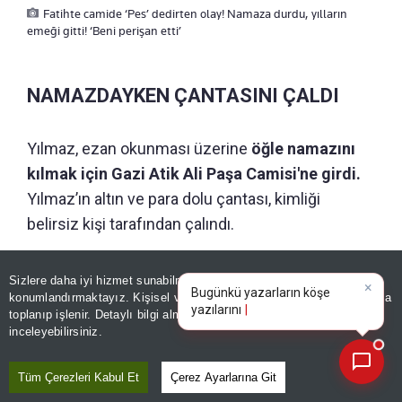
Fatihte camide ‘Pes’ dedirten olay! Namaza durdu, yılların
emeği gitti! ‘Beni perişan etti’
NAMAZDAYKEN ÇANTASINI ÇALDI
Yılmaz, ezan okunması üzerine
öğle namazını
kılmak için Gazi Atik Ali Paşa Camisi'ne girdi.
Yılmaz’ın altın ve para dolu çantası, kimliği
belirsiz kişi tarafından çalındı.
450 BİN LİRASI BUHAR OLDU
Sizlere daha iyi hizmet sunabilmek adına sitemizde
çerez
×
Bugünkü yazarların köşe
konumlandırmaktayız. Kişisel verileriniz, KVKK ve GDPR kapsamında
yazılarını özetleyin!
toplanıp işlenir. Detaylı bilgi almak için
Aydınlatma Metnimizi
📰
Son 30 güne ait haberleri, spor gelişmelerini veya yazar yazılarını sorgulayabilirsiniz.
Çantasının olmadığını fark eden Yılmaz, güvenlik
inceleyebilirsiniz.
kamerası görüntülerini inceledi, emniyete giderek
Tüm Çerezleri Kabul Et
Çerez Ayarlarına Git
şikayetçi oldu.