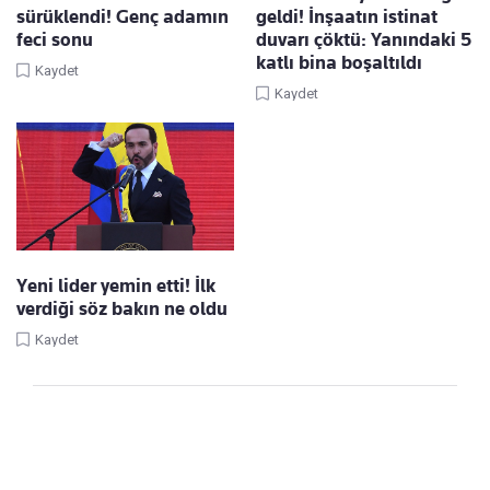
sürüklendi! Genç adamın
geldi! İnşaatın istinat
feci sonu
duvarı çöktü: Yanındaki 5
katlı bina boşaltıldı
Kaydet
Kaydet
Yeni lider yemin etti! İlk
verdiği söz bakın ne oldu
Kaydet