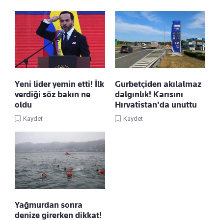
Yeni lider yemin etti! İlk
Gurbetçiden akılalmaz
verdiği söz bakın ne
dalgınlık! Karısını
oldu
Hırvatistan'da unuttu
Kaydet
Kaydet
Yağmurdan sonra
denize girerken dikkat!