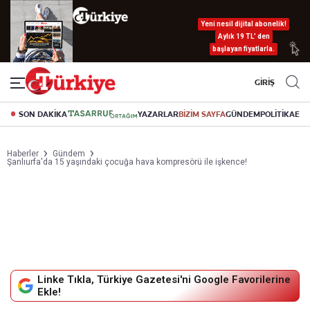
Yeni nesil dijital abonelik!
Aylık 19 TL’ den
başlayan fiyatlarla.
GİRİŞ
SON DAKİKA
YAZARLAR
BİZİM SAYFA
GÜNDEM
POLİTİKA
EK
Haberler
Gündem
Şanlıurfa'da 15 yaşındaki çocuğa hava kompresörü ile işkence!
Linke Tıkla, Türkiye Gazetesi'ni Google Favorilerine
Ekle!