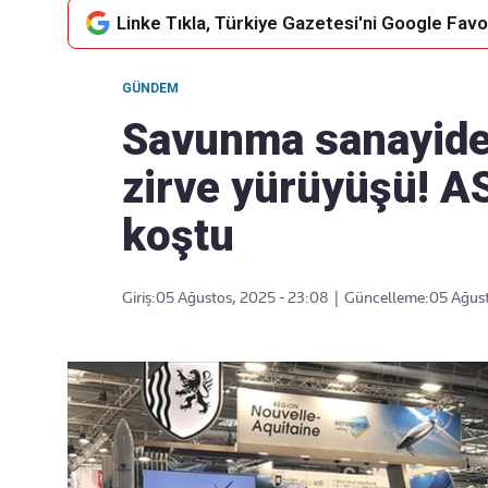
Linke Tıkla, Türkiye Gazetesi'ni Google Favor
GÜNDEM
Takip Edin
Favori mecralarınızda haber
Savunma sanayide 
akışımıza ulaşın
zirve yürüyüşü! 
koştu
Giriş:
05 Ağustos, 2025 - 23:08
|
Güncelleme:
05 Ağust