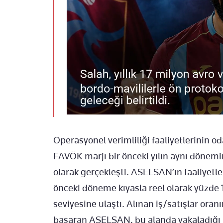
Operasyonel verimliliği faaliyetlerinin 
FAVÖK marjı bir önceki yılın aynı dönem
olarak gerçekleşti. ASELSAN’ın faaliyetl
önceki döneme kıyasla reel olarak yüzde 15
seviyesine ulaştı. Alınan iş/satışlar oran
başaran ASELSAN, bu alanda yakaladığı iv