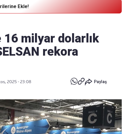
ilerine Ekle!
Haber Verin
Editör masamıza bilgi ve materyal
16 milyar dolarlık
göndermek için
tıklayın
ASELSAN rekora
os, 2025 - 23:08
Paylaş