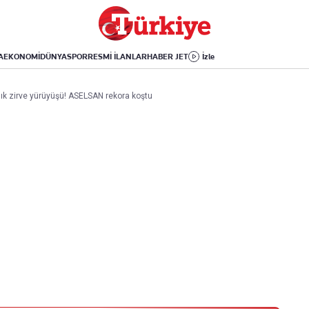
Dünya
Yaşam
Kültür-Sanat
Orta Doğu
Sağlık
Sinema
Avrupa
Hava Durumu
Arkeoloji
A
EKONOMİ
DÜNYA
SPOR
RESMİ İLANLAR
HABER JET
İzle
Amerika
Yemek
Kitap
Afrika
Seyahat
Tarih
ık zirve yürüyüşü! ASELSAN rekora koştu
İsrail-Gazze
Aktüel
Uygulamalar