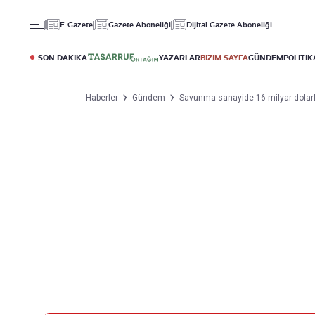
Gündem
Ekonomi
Spor
E-Gazete
Gazete Aboneliği
Dijital Gazete Aboneliği
Politika
Borsa
Futbol
Eğitim
Altın
Puan Durumu
SON DAKİKA
YAZARLAR
BİZİM SAYFA
GÜNDEM
POLİTİK
Döviz
Fikstür
Hisse Senedi
Şampiyonlar Ligi
Haberler
Gündem
Savunma sanayide 16 milyar dolarl
Kripto Para
Avrupa Ligi
Emlak
Basketbol
T-Otomobil
Turizm
Yazarlar
Diğer Kategoriler
Kurumsal
Bugünün Yazarları
Magazin
Hakkımızda
Tüm Yazarlar
Teknoloji
İletişim
Resmî Ilanlar
Künye
Haberler
Gazete Aboneliği
Foto Haber
Danışma Telefonları
Video Galeri
Yasal
Reklam Ver