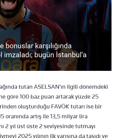
odağında tutan ASELSAN’ın ilgili dönemdeki
ine göre 100 baz puan artarak yüzde 25
erinden oluşturduğu FAVÖK tutarı ise bir
 oranında artış ile 13,5 milyar lira
ını 2 yıl üst üste 2 seviyesinde tutmayı
meyi 2025 yılının ilk yarısına da taşıdı ve