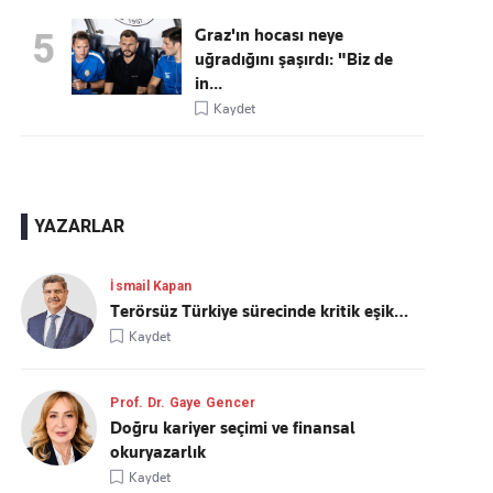
Graz'ın hocası neye
5
uğradığını şaşırdı: "Biz de
in...
Kaydet
YAZARLAR
İsmail Kapan
Terörsüz Türkiye sürecinde kritik eşik…
Kaydet
Prof. Dr. Gaye Gencer
Doğru kariyer seçimi ve finansal
okuryazarlık
Kaydet