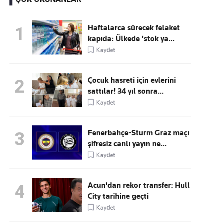
Haftalarca sürecek felaket
1
kapıda: Ülkede 'stok ya...
Kaçırmayın
Kaydet
Ücretsiz üye olun, gündemi
şekillendiren gelişmeleri önce siz duyun
Çocuk hasreti için evlerini
2
sattılar! 34 yıl sonra...
Kaydet
Fenerbahçe-Sturm Graz maçı
3
şifresiz canlı yayın ne...
Kaydet
Acun'dan rekor transfer: Hull
4
City tarihine geçti
Kaydet