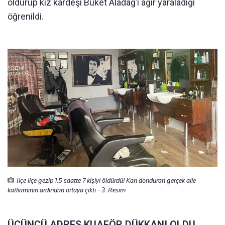
öldürüp kız kardeşi Buket Aladağ’ı ağır yaraladığı
öğrenildi.
İlçe ilçe gezip 1.5 saatte 7 kişiyi öldürdü! Kan donduran gerçek aile
katliamının ardından ortaya çıktı - 3. Resim
ÜÇÜNCÜ ADRES KUAFÖR DÜKKANI OLDU