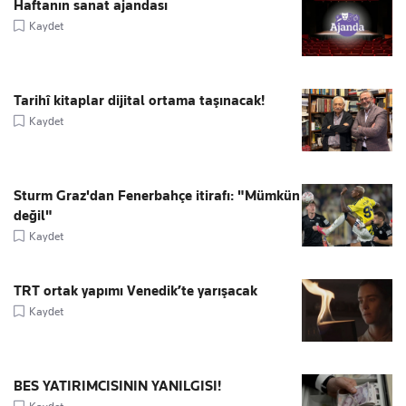
Haftanın sanat ajandası
Kaydet
Tarihî kitaplar dijital ortama taşınacak!
Kaydet
Sturm Graz'dan Fenerbahçe itirafı: "Mümkün
değil"
Kaydet
TRT ortak yapımı Venedik’te yarışacak
Kaydet
BES YATIRIMCISININ YANILGISI!