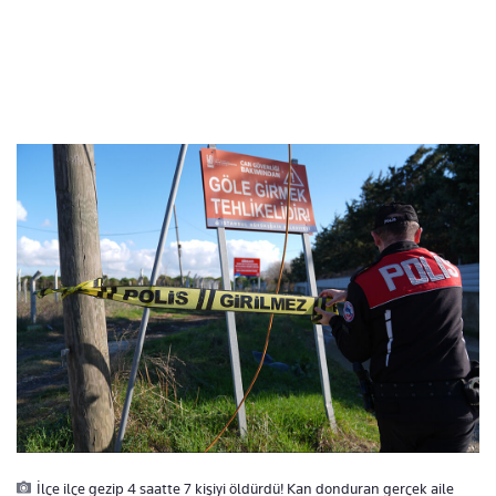
İlçe ilçe gezip 4 saatte 7 kişiyi öldürdü! Kan donduran gerçek aile