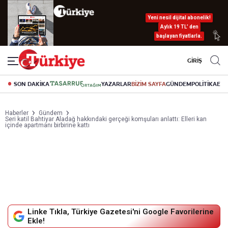
Yeni nesil dijital abonelik!
Aylık 19 TL’ den
başlayan fiyatlarla.
GİRİŞ
SON DAKİKA
YAZARLAR
BİZİM SAYFA
GÜNDEM
POLİTİKA
EK
Haberler
Gündem
Seri katil Bahtiyar Aladağ hakkındaki gerçeği komşuları anlattı: Elleri kan
içinde apartmanı birbirine kattı
Linke Tıkla, Türkiye Gazetesi'ni Google Favorilerine
Ekle!