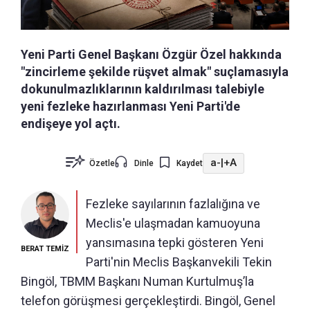
Yeni Parti Genel Başkanı Özgür Özel hakkında
"zincirleme şekilde rüşvet almak" suçlamasıyla
dokunulmazlıklarının kaldırılması talebiyle
yeni fezleke hazırlanması Yeni Parti'de
endişeye yol açtı.
a-
|
+A
Özetle
Dinle
Kaydet
Fezleke sayılarının fazlalığına ve
Meclis'e ulaşmadan kamuoyuna
yansımasına tepki gösteren Yeni
BERAT TEMİZ
Parti'nin Meclis Başkanvekili Tekin
Bingöl, TBMM Başkanı Numan Kurtulmuş’la
telefon görüşmesi gerçekleştirdi. Bingöl, Genel