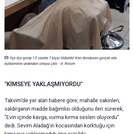
İlçe ilçe gezip 1.5 saatte 7 kişiyi öldürdü! Kan donduran gerçek aile
katliamının ardından ortaya çıktı - 4. Resim
"KİMSEYE YAKLAŞMIYORDU"
Takvim'de yer alan habere göre; mahalle sakinleri,
saldırganın madde bağımlısı olduğunu ileri sürerek,
"Evin içinde kavga, vurma kırma sesleri oluyordu"
dedi. Sevim Aladağ'ın kocasından korktuğu için
kimseye yaklaşmadığı öne sürüldü.