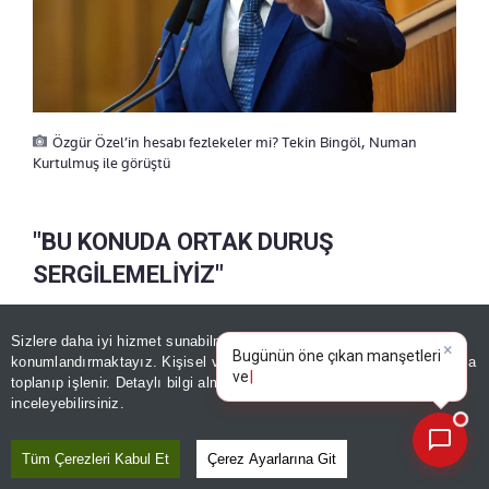
Özgür Özel’in hesabı fezlekeler mi? Tekin Bingöl, Numan
Kurtulmuş ile görüştü
"BU KONUDA ORTAK DURUŞ
SERGİLEMELİYİZ"
DEM Parti Grup Başkanvekili Sezai Temelli ise
Sizlere daha iyi hizmet sunabilmek adına sitemizde
çerez
×
Bugünün öne çıkan manşetleri
konumlandırmaktayız. Kişisel verileriniz, KVKK ve GDPR kapsamında
fezlekelerin kamuoyuna servis edilerek kişiler
ve gelişmeleri neler?
|
toplanıp işlenir. Detaylı bilgi almak için
Aydınlatma Metnimizi
📰
hakkında peşin hüküm oluşturulmasının kabul
Son 30 güne ait haberleri, spor gelişmelerini veya yazar yazılarını sorgulayabilirsiniz.
inceleyebilirsiniz.
edilemez olduğunu söyledi. Yeni Parti Grup
Başkanvekili Ali Mahir Başarır da milletvekillerinin
Tüm Çerezleri Kabul Et
Çerez Ayarlarına Git