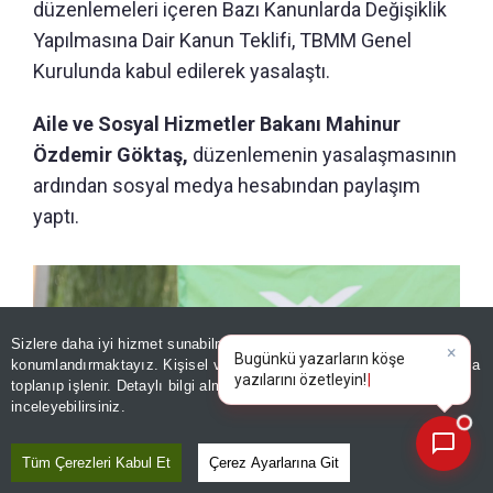
düzenlemeleri içeren Bazı Kanunlarda Değişiklik
Yapılmasına Dair Kanun Teklifi, TBMM Genel
Kurulunda kabul edilerek yasalaştı.
Aile ve Sosyal Hizmetler Bakanı Mahinur
Özdemir Göktaş,
düzenlemenin yasalaşmasının
ardından sosyal medya hesabından paylaşım
yaptı.
Sizlere daha iyi hizmet sunabilmek adına sitemizde
çerez
konumlandırmaktayız. Kişisel verileriniz, KVKK ve GDPR kapsamında
×
Bugü
|
toplanıp işlenir. Detaylı bilgi almak için
Aydınlatma Metnimizi
📰
Son 30 güne ait haberleri, spor gelişmelerini veya yazar yazılarını sorgulayabilirsiniz.
inceleyebilirsiniz.
Tüm Çerezleri Kabul Et
Çerez Ayarlarına Git