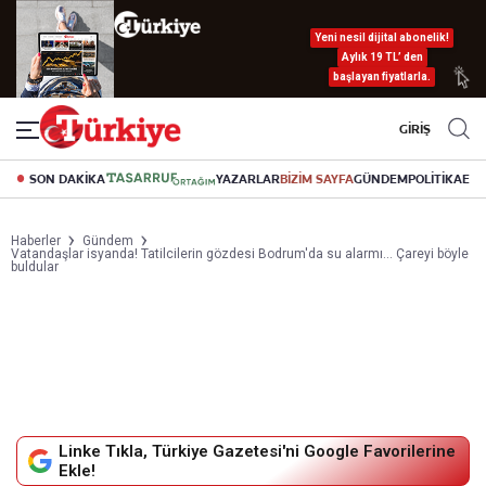
Yeni nesil dijital abonelik!
Aylık 19 TL’ den
başlayan fiyatlarla.
GİRİŞ
SON DAKİKA
YAZARLAR
BİZİM SAYFA
GÜNDEM
POLİTİKA
EK
Haberler
Gündem
Vatandaşlar isyanda! Tatilcilerin gözdesi Bodrum'da su alarmı... Çareyi böyle
buldular
Linke Tıkla, Türkiye Gazetesi'ni Google Favorilerine
Ekle!