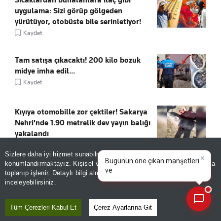
uygulama: Sizi görüp gölgeden
yürütüyor, otobüste bile serinletiyor!
Kaydet
Tam satışa çıkacaktı! 200 kilo bozuk
midye imha edil...
Kaydet
Kıyıya otomobille zor çektiler! Sakarya
Nehri'nde 1.90 metrelik dev yayın balığı
yakalandı
Kaydet
Sizlere daha iyi hizmet sunabilmek adına sitemizde
çerez
×
Bugünün öne çıkan manşetleri
konumlandırmaktayız. Kişisel verileriniz, KVKK ve GDPR kapsamında
ve gelişmeleri neler?
|
Trabzon'da Salah çılgınlığı! "Böylesini
toplanıp işlenir. Detaylı bilgi almak için
Aydınlatma Metnimizi
📰
Son 30 güne ait haberleri, spor gelişmelerini veya yazar yazılarını sorgulayabilirsiniz.
ilk kez gördüm"
inceleyebilirsiniz.
Kaydet
Tüm Çerezleri Kabul Et
Çerez Ayarlarına Git