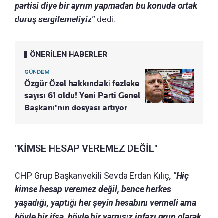
partisi diye bir ayrım yapmadan bu konuda ortak
duruş sergilemeliyiz"
dedi.
ÖNERİLEN HABERLER
GÜNDEM
Özgür Özel hakkındaki fezleke
sayısı 61 oldu! Yeni Parti Genel
Başkanı'nın dosyası artıyor
"KİMSE HESAP VEREMEZ DEĞİL"
CHP Grup Başkanvekili Sevda Erdan Kılıç
, "Hiç
kimse hesap veremez değil, bence herkes
yaşadığı, yaptığı her şeyin hesabını vermeli ama
böyle bir ifşa, böyle bir yargısız infazı grup olarak