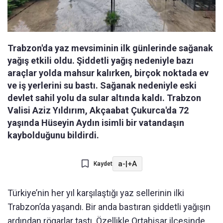
Trabzon'da yaz mevsiminin ilk günlerinde sağanak
yağış etkili oldu. Şiddetli yağış nedeniyle bazı
araçlar yolda mahsur kalırken, birçok noktada ev
ve iş yerlerini su bastı. Sağanak nedeniyle eski
devlet sahil yolu da sular altında kaldı. Trabzon
Valisi Aziz Yıldırım, Akçaabat Çukurca'da 72
yaşında Hüseyin Aydın isimli bir vatandaşın
kaybolduğunu bildirdi.
a-
|
+A
Kaydet
Türkiye’nin her yıl karşılaştığı yaz sellerinin ilki
Trabzon’da yaşandı. Bir anda bastıran şiddetli yağışın
ardından rögarlar taştı. Özellikle Ortahisar ilçesinde