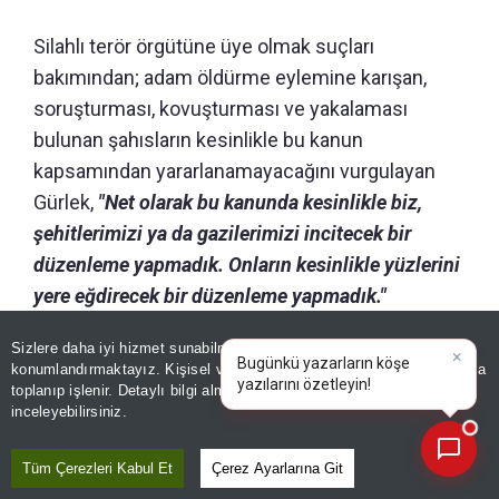
Silahlı terör örgütüne üye olmak suçları
bakımından; adam öldürme eylemine karışan,
soruşturması, kovuşturması ve yakalaması
bulunan şahısların kesinlikle bu kanun
kapsamından yararlanamayacağını vurgulayan
Gürlek,
"Net olarak bu kanunda kesinlikle biz,
şehitlerimizi ya da gazilerimizi incitecek bir
düzenleme yapmadık. Onların kesinlikle yüzlerini
yere eğdirecek bir düzenleme yapmadık."
ifadelerini kullandı.
Sizlere daha iyi hizmet sunabilmek adına sitemizde
çerez
konumlandırmaktayız. Kişisel verileriniz, KVKK ve GDPR kapsamında
×
B
toplanıp işlenir. Detaylı bilgi almak için
Aydınlatma Metnimizi
📰
Son 30 güne ait haberleri, spor gelişmelerini veya yazar yazılarını sorgulayabilirsiniz.
inceleyebilirsiniz.
Tüm Çerezleri Kabul Et
Çerez Ayarlarına Git