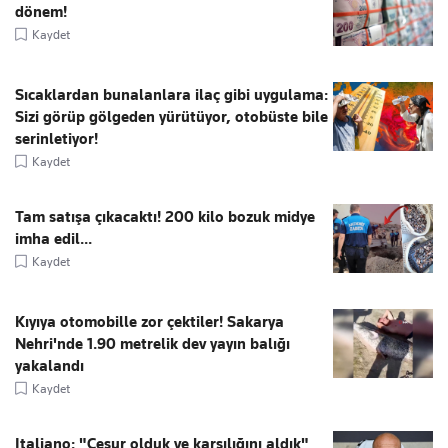
dönem!
Kaydet
Sıcaklardan bunalanlara ilaç gibi uygulama:
Sizi görüp gölgeden yürütüyor, otobüste bile
serinletiyor!
Kaydet
Tam satışa çıkacaktı! 200 kilo bozuk midye
imha edil...
Kaydet
Kıyıya otomobille zor çektiler! Sakarya
Nehri'nde 1.90 metrelik dev yayın balığı
yakalandı
Kaydet
Italiano: "Cesur olduk ve karşılığını aldık"