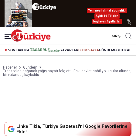
Yeni nesil dijital abonelik!
Aylık 19 TL’ den
başlayan fiyatlarla.
GİRİŞ
SON DAKİKA
YAZARLAR
BİZİM SAYFA
GÜNDEM
POLİTİKA
EK
Haberler
Gündem
Trabzon'da sağanak yağış hayatı felç etti! Eski devlet sahil yolu sular altında,
bir vatandaş kayboldu
Linke Tıkla, Türkiye Gazetesi'ni Google Favorilerine
Ekle!