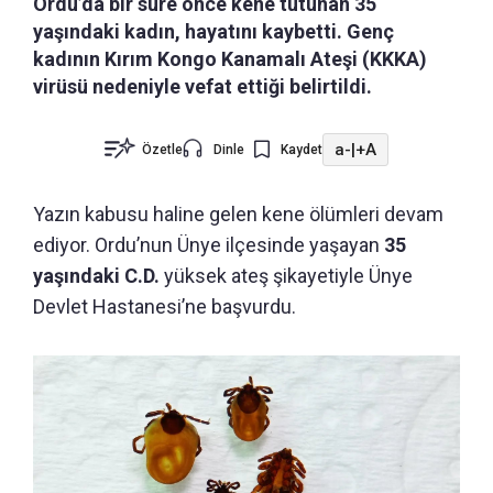
Ordu’da bir süre önce kene tutunan 35
yaşındaki kadın, hayatını kaybetti. Genç
kadının Kırım Kongo Kanamalı Ateşi (KKKA)
virüsü nedeniyle vefat ettiği belirtildi.
a-
|
+A
Özetle
Dinle
Kaydet
Yazın kabusu haline gelen kene ölümleri devam
ediyor. Ordu’nun Ünye ilçesinde yaşayan
35
yaşındaki C.D.
yüksek ateş şikayetiyle Ünye
Devlet Hastanesi’ne başvurdu.