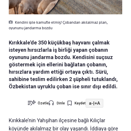
Kendini iple kamufle etmiş! Çobandan akılalmaz plan,
oyununu jandarma bozdu
Kırıkkale'de 350 küçükbaş hayvanı çalmak
isteyen hırsızlarla iş birliği yapan çobanın
oyununu jandarma bozdu. Kendisini suçsuz
göstermek için ellerini bağlatan çobanın,
hırsızlara yardım ettiği ortaya çıktı. Sürü,
sahibine teslim edilirken 2 şüpheli tutuklandı,
Özbekistan uyruklu çoban ise sınır dışı edildi.
a-
|
+A
Özetle
Dinle
Kaydet
Kırıkkale’nin Yahşihan ilçesine bağlı Kılıçlar
köyünde akılalmaz bir olay yaşandı. İddiaya göre