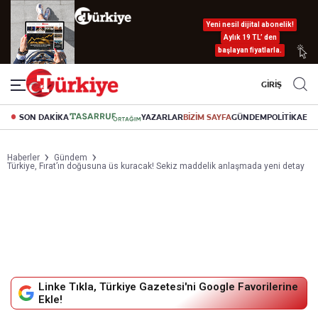
Yeni nesil dijital abonelik!
Aylık 19 TL’ den
başlayan fiyatlarla.
GİRİŞ
SON DAKİKA
YAZARLAR
BİZİM SAYFA
GÜNDEM
POLİTİKA
EK
Haberler
Gündem
Türkiye, Fırat’ın doğusuna üs kuracak! Sekiz maddelik anlaşmada yeni detay
Linke Tıkla, Türkiye Gazetesi'ni Google Favorilerine
Ekle!