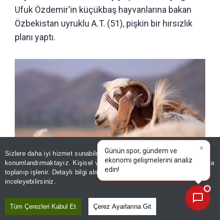
Ufuk Özdemir'in küçükbaş hayvanlarına bakan
Özbekistan uyruklu A.T. (51), pişkin bir hırsızlık
planı yaptı.
Sizlere daha iyi hizmet sunabilmek adına sitemizde
çerez
×
Günün spor, gündem ve
konumlandırmaktayız. Kişisel verileriniz, KVKK ve GDPR kapsamında
ekonomi gelişmelerini ana
|
toplanıp işlenir. Detaylı bilgi almak için
Aydınlatma Metnimizi
📰
Son 30 güne ait haberleri, spor gelişmelerini veya yazar yazılarını sorgulayabilirsiniz.
inceleyebilirsiniz.
Tüm Çerezleri Kabul Et
Çerez Ayarlarına Git