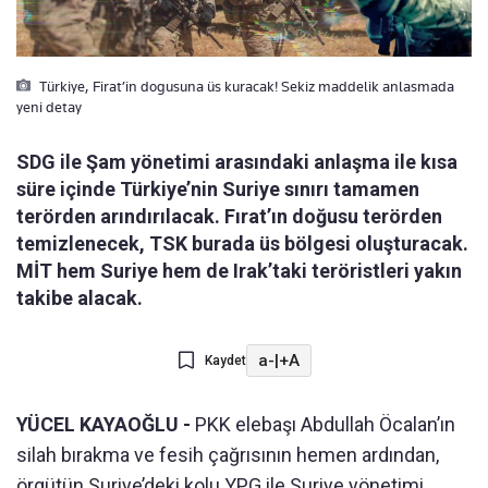
Türkiye, Firat’in dogusuna üs kuracak! Sekiz maddelik anlasmada
yeni detay
SDG ile Şam yönetimi arasındaki anlaşma ile kısa
süre içinde Türkiye’nin Suriye sınırı tamamen
terörden arındırılacak. Fırat’ın doğusu terörden
temizlenecek, TSK burada üs bölgesi oluşturacak.
MİT hem Suriye hem de Irak’taki teröristleri yakın
takibe alacak.
a-
|
+A
Kaydet
YÜCEL KAYAOĞLU -
PKK elebaşı Abdullah Öcalan’ın
silah bırakma ve fesih çağrısının hemen ardından,
örgütün Suriye’deki kolu YPG ile Suriye yönetimi