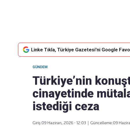
Takip Edin
Favori mecralarınızda haber akışımıza ulaşın
Linke Tıkla, Türkiye Gazetesi'ni Google Favor
GÜNDEM
Türkiye’nin konuş
cinayetinde mütala
istediği ceza
Giriş:
09 Haziran, 2026 - 12:03
|
Güncelleme:
09 Hazira