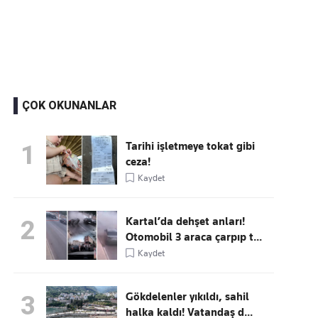
Kaçırmayın
Ücretsiz üye olun, gündemi şekillendiren gelişmeleri önce siz duyun
ÇOK OKUNANLAR
Tarihi işletmeye tokat gibi
1
ceza!
Kaydet
Kartal’da dehşet anları!
2
Otomobil 3 araca çarpıp t...
Kaydet
Gökdelenler yıkıldı, sahil
3
halka kaldı! Vatandaş d...