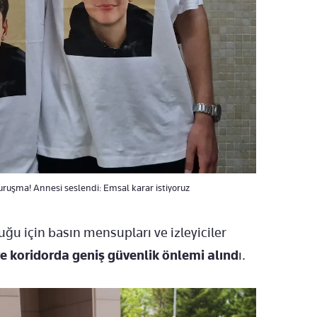
uruşma! Annesi seslendi: Emsal karar istiyoruz
duğu için basın mensupları ve izleyiciler
koridorda geniş güvenlik önlemi alınd
ı.