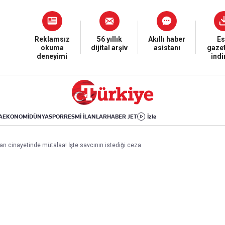
Dünya
Yaşam
Kültür-Sanat
Orta Doğu
Sağlık
Sinema
Avrupa
Hava Durumu
Arkeoloji
Reklamsız
56 yıllık
Akıllı haber
Es
okuma
dijital arşiv
asistanı
gazet
Amerika
Yemek
Kitap
deneyimi
ind
Afrika
Seyahat
Tarih
İsrail-Gazze
Aktüel
A
EKONOMİ
DÜNYA
SPOR
RESMİ İLANLAR
HABER JET
İzle
Uygulamalar
an cinayetinde mütalaa! İşte savcının istediği ceza
rı