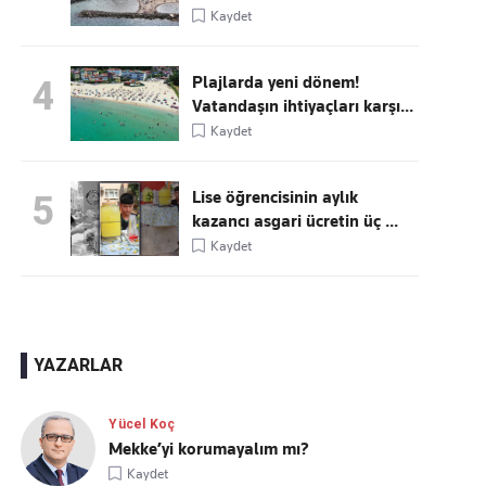
Kaydet
Plajlarda yeni dönem!
4
Vatandaşın ihtiyaçları karşı...
Kaydet
Lise öğrencisinin aylık
5
kazancı asgari ücretin üç ...
Kaydet
YAZARLAR
Yücel Koç
Mekke’yi korumayalım mı?
Kaydet