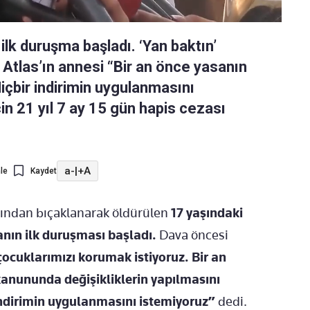
ilk duruşma başladı. ‘Yan baktın’
Atlas’ın annesi “Bir an önce yasanın
içbir indirimin uygulanmasını
çin 21 yıl 7 ay 15 gün hapis cezası
a-
|
+A
le
Kaydet
fından bıçaklanarak öldürülen
17 yaşındaki
anın ilk duruşması başladı.
Dava öncesi
ocuklarımızı korumak istiyoruz. Bir an
 kanununda değişikliklerin yapılmasını
 indirimin uygulanmasını istemiyoruz”
dedi.