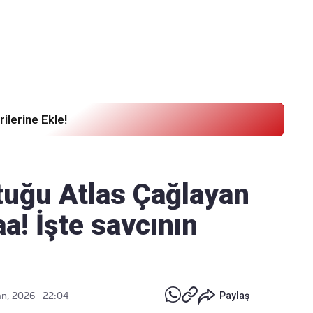
Haber Verin
Editör masamıza bilgi ve materyal göndermek için
tıklayın
ilerine Ekle!
tuğu Atlas Çağlayan
a! İşte savcının
n, 2026 - 22:04
Paylaş