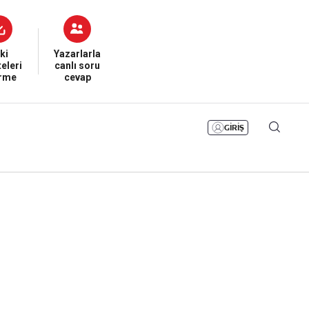
Bizim Sayfa
Namaz Vakitleri
Sesli Yayınlar
ki
Yazarlarla
eleri
canlı soru
irme
cevap
GİRİŞ