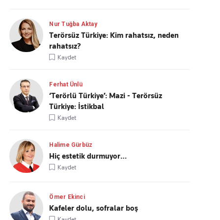
Nur Tuğba Aktay
Terörsüz Türkiye: Kim rahatsız, neden
rahatsız?
Kaydet
Ferhat Ünlü
‘Terörlü Türkiye’: Mazi - Terörsüz
Türkiye: İstikbal
Kaydet
Halime Gürbüz
Hiç estetik durmuyor…
Kaydet
Ömer Ekinci
Kafeler dolu, sofralar boş
Kaydet