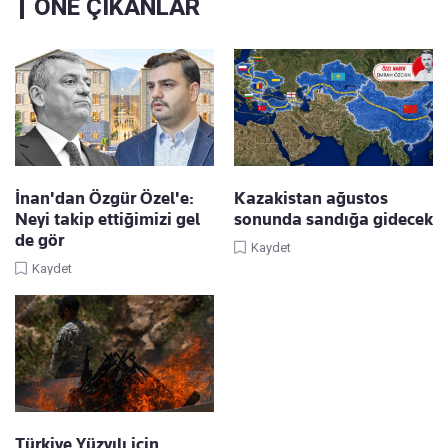
ÖNE ÇIKANLAR
İnan'dan Özgür Özel'e:
Kazakistan ağustos
Neyi takip ettiğimizi gel
sonunda sandığa gidecek
de gör
Kaydet
Kaydet
Türkiye Yüzyılı için