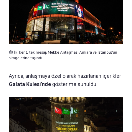
İki kent, tek mesaj: Mekke Anlaşması Ankara ve İstanbul’un
simgelerine taşındı
Ayrıca, anlaşmaya özel olarak hazırlanan içerikler
Galata Kulesi'nde
gösterime sunuldu.