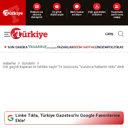
Yeni nesil dijital
abonelik 19 TL’den başlayan fiyatlarla.
GİRİŞ
SON DAKİKA
YAZARLAR
BİZİM SAYFA
GÜNDEM
POLİTİKA
EK
Haberler
Gündem
Üst geçidi koparan tır tehlike saçtı! Tır sürücüsü "Vurunca haberim oldu" dedi
Linke Tıkla, Türkiye Gazetesi'ni Google Favorilerine
Ekle!