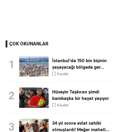
Kaçırmayın
Ücretsiz üye olun, gündemi
şekillendiren gelişmeleri önce siz duyun
ÇOK OKUNANLAR
İstanbul'da 150 bin kişinin
1
yaşayacağı bölgede ger...
Kaydet
Hüseyin Taşkıran şimdi
2
bambaşka bir hayat yaşıyor
Kaydet
34 yıl sonra evlat sahibi
3
olmuşlardı! Meğer mahall...