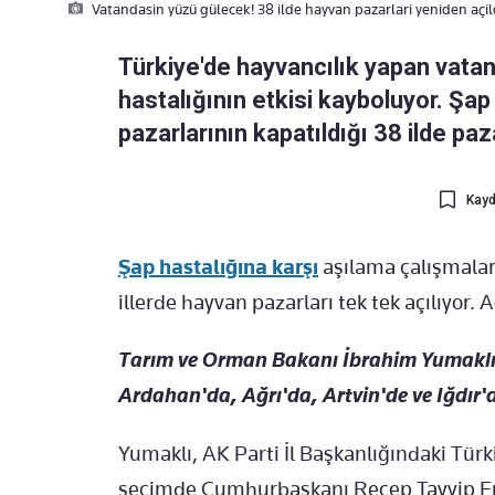
Vatandasin yüzü gülecek! 38 ilde hayvan pazarlari yeniden açil
Türkiye'de hayvancılık yapan vata
hastalığının etkisi kayboluyor. Şap
pazarlarının kapatıldığı 38 ilde paza
Kayd
Şap hastalığına karşı
aşılama çalışmala
illerde hayvan pazarları tek tek açılıyor. 
Tarım ve Orman Bakanı İbrahim Yumaklı,
Ardahan'da, Ağrı'da, Artvin'de ve Iğdır'
Yumaklı, AK Parti İl Başkanlığındaki Tür
seçimde Cumhurbaşkanı Recep Tayyip Er