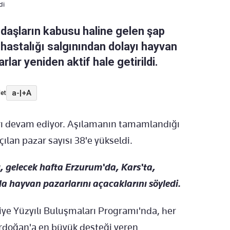
di
ndaşların kabusu haline gelen şap
 hastalığı salgınından dolayı hayvan
rlar yeniden aktif hale getirildi.
a-
|
+A
et
rı devam ediyor. Aşılamanın tamamlandığı
Açılan pazar sayısı 38'e yükseldi.
 gelecek hafta Erzurum'da, Kars'ta,
da hayvan pazarlarını açacaklarını söyledi.
kiye Yüzyılı Buluşmaları Programı'nda, her
doğan'a en büyük desteği veren