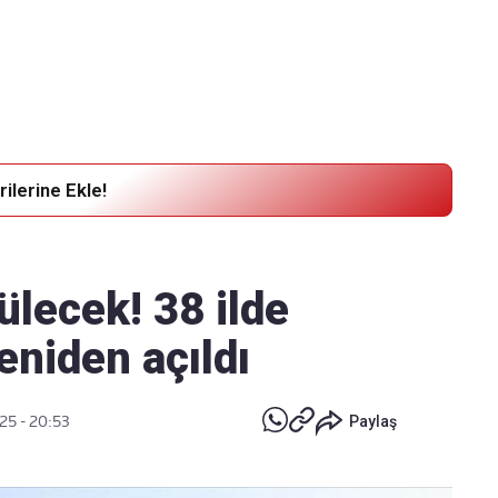
Haber Verin
Editör masamıza bilgi ve materyal
göndermek için
tıklayın
ilerine Ekle!
lecek! 38 ilde
eniden açıldı
025 - 20:53
Paylaş