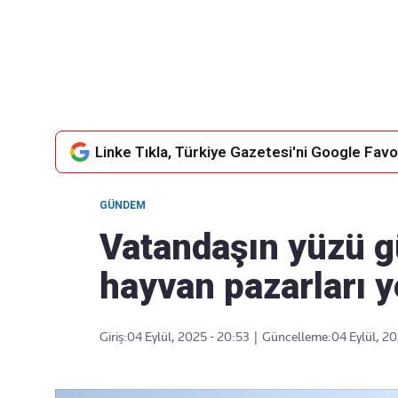
Takip Edin
Favori mecralarınızda haber
akışımıza ulaşın
Linke Tıkla, Türkiye Gazetesi'ni Google Favor
GÜNDEM
Vatandaşın yüzü gü
hayvan pazarları y
Giriş:
04 Eylül, 2025 - 20:53
|
Güncelleme:
04 Eylül, 2