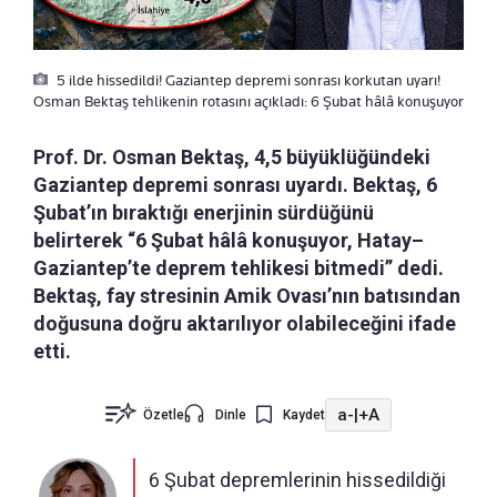
5 ilde hissedildi! Gaziantep depremi sonrası korkutan uyarı!
Osman Bektaş tehlikenin rotasını açıkladı: 6 Şubat hâlâ konuşuyor
Prof. Dr. Osman Bektaş, 4,5 büyüklüğündeki
Gaziantep depremi sonrası uyardı. Bektaş, 6
Şubat’ın bıraktığı enerjinin sürdüğünü
belirterek “6 Şubat hâlâ konuşuyor, Hatay–
Gaziantep’te deprem tehlikesi bitmedi” dedi.
Bektaş, fay stresinin Amik Ovası’nın batısından
doğusuna doğru aktarılıyor olabileceğini ifade
etti.
a-
|
+A
Özetle
Dinle
Kaydet
6 Şubat depremlerinin hissedildiği