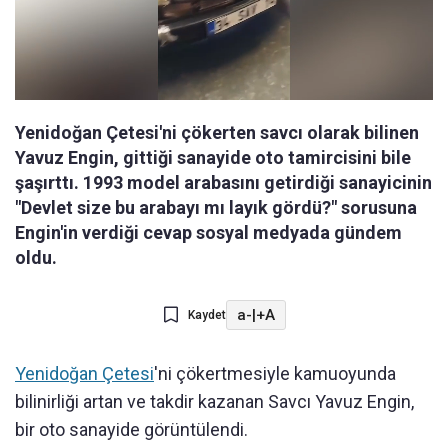
Yenidoğan Çetesi'ni çökerten savcı olarak bilinen
Yavuz Engin, gittiği sanayide oto tamircisini bile
şaşırttı. 1993 model arabasını getirdiği sanayicinin
"Devlet size bu arabayı mı layık gördü?" sorusuna
Engin'in verdiği cevap sosyal medyada gündem
oldu.
a-
|
+A
Kaydet
Yenidoğan Çetesi
'ni çökertmesiyle kamuoyunda
bilinirliği artan ve takdir kazanan Savcı Yavuz Engin,
bir oto sanayide görüntülendi.