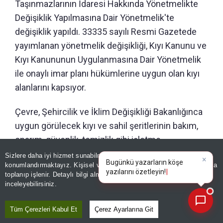
Taşınmazlarının İdaresi Hakkında Yönetmelikte
Değişiklik Yapılmasına Dair Yönetmelik'te
değişiklik yapıldı. 33335 sayılı Resmi Gazetede
yayımlanan yönetmelik değişikliği, Kıyı Kanunu ve
Kıyı Kanununun Uygulanmasına Dair Yönetmelik
ile onaylı imar planı hükümlerine uygun olan kıyı
alanlarını kapsıyor.
Çevre, Şehircilik ve İklim Değişikliği Bakanlığınca
uygun görülecek kıyı ve sahil şeritlerinin bakım,
onarım, güvenlik, temizlik gibi işletme
uygulamalarına ilişkin işlemler, belediyeler ve
Sizlere daha iyi hizmet sunabilmek adına sitemizde
çerez
×
Bugünkü yazarların köşe
konumlandırmaktayız. Kişisel verileriniz, KVKK ve GDPR kapsamında
mahalli idare birliklerinin yanı sıra, Bakanlığın ilgili
yazıları
toplanıp işlenir. Detaylı bilgi almak için
Aydınlatma Metnimizi
📰
birimlerinin de yapabilmesine imkan tanındı.
Son 30 güne ait haberleri, spor gelişmelerini veya yazar yazılarını sorgulayabilirsiniz.
inceleyebilirsiniz.
Tüm Çerezleri Kabul Et
Çerez Ayarlarına Git