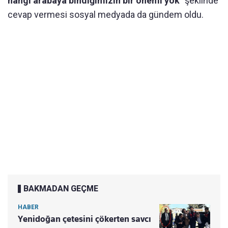
hangi arabaya bindiğimizin bir önemi yok
" şeklinde
cevap vermesi sosyal medyada da gündem oldu.
BAKMADAN GEÇME
HABER
Yenidoğan çetesini çökerten savcı