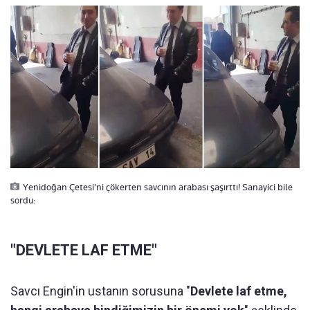
Yenidoğan Çetesi'ni çökerten savcının arabası şaşırttı! Sanayici bile
sordu:
"DEVLETE LAF ETME"
Savcı Engin'in ustanın sorusuna "
Devlete laf etme,