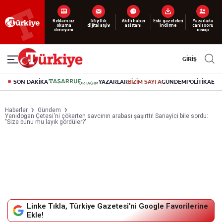
Yeni nesil dijital
abonelik 19 TL’den başlayan fiyatlarla.
GİRİŞ
SON DAKİKA
YAZARLAR
BİZİM SAYFA
GÜNDEM
POLİTİKA
EK
Haberler
Gündem
Yenidoğan Çetesi'ni çökerten savcının arabası şaşırttı! Sanayici bile sordu:
"Size bunu mu layık gördüler?"
Linke Tıkla, Türkiye Gazetesi'ni Google Favorilerine
Ekle!