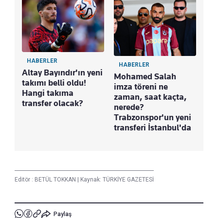
HABERLER
HABERLER
Altay Bayındır'ın yeni
Mohamed Salah
takımı belli oldu!
imza töreni ne
Hangi takıma
zaman, saat kaçta,
transfer olacak?
nerede?
Trabzonspor'un yeni
transferi İstanbul'da
Editör :
BETÜL TOKKAN
|
Kaynak: TÜRKİYE GAZETESİ
Paylaş