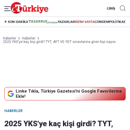
GİRİŞ
SON DAKİKA
YAZARLAR
BİZİM SAYFA
GÜNDEM
POLİTİKA
EK
Haberler
Haberler
2025 YKS'ye kaç kişi girdi? TYT, AYT VE YDT sınavlarına giren kişi sayısı
Linke Tıkla, Türkiye Gazetesi'ni Google Favorilerine
Ekle!
HABERLER
2025 YKS'ye kaç kişi girdi? TYT,