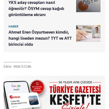
YKS aday cevapları nasıl
öğrenilir? ÖSYM cevap kağıdı
görüntüleme ekranı
HABER
Ahmet Eren Özyurtseven kimdir,
hangi liseden mezun? TYT ve AYT
birincisi oldu
Editör :
İREM ÖZCAN