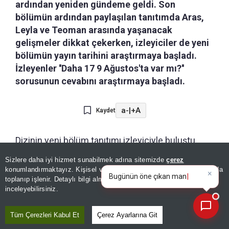
ardından yeniden gündeme geldi. Son
bölümün ardından paylaşılan tanıtımda Aras,
Leyla ve Teoman arasında yaşanacak
gelişmeler dikkat çekerken, izleyiciler de yeni
bölümün yayın tarihini araştırmaya başladı.
İzleyenler ''Daha 17 9 Ağustos'ta var mı?''
sorusunun cevabını araştırmaya başladı.
a-
|
+A
Kaydet
Dizinin yeni bölüm tanıtımı izleyiciyle buluştu.
Fragmanda Teoman, kendisinden gizlenen
Sizlere daha iyi hizmet sunabilmek adına sitemizde
çerez
×
Bugünün öne çıkan manşetleri
gerçekleri öğrenmek için harekete geçerken,
konumlandırmaktayız. Kişisel verileriniz, KVKK ve GDPR kapsamında
ve gelişmeleri neler?
toplanıp işlenir. Detaylı bilgi almak için
Aydınlatma Metnimizi
Leyla ise Aras'a Bodrum'a geliş nedenini ve
📰
Son 30 güne ait haberleri, spor gelişmelerini veya yazar yazılarını sorgulayabilirsiniz.
inceleyebilirsiniz.
Demir'in kim olduğunu sorguluyor. Aras da
kardeşine ulaşabilmek için Serhat'ın verdiği
Tüm Çerezleri Kabul Et
Çerez Ayarlarına Git
ipuçlarını çözmeye çalışıyor. Serhat'ın söylediği