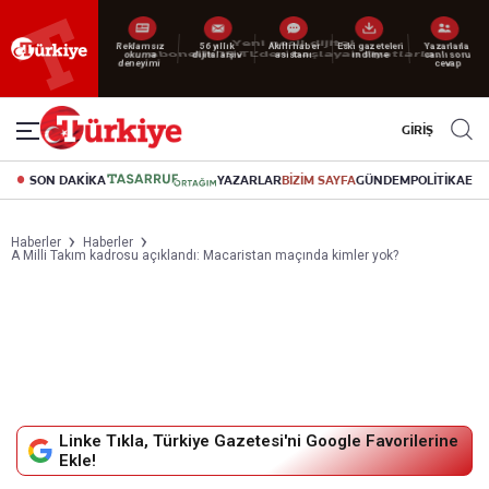
Reklamsız
56 yıllık
Akıllı haber
Eski gazeteleri
Yazarlarla
okuma
dijital arşiv
asistanı
indirme
canlı soru
deneyimi
cevap
GİRİŞ
SON DAKİKA
YAZARLAR
BİZİM SAYFA
GÜNDEM
POLİTİKA
EK
Haberler
Haberler
A Milli Takım kadrosu açıklandı: Macaristan maçında kimler yok?
Linke Tıkla, Türkiye Gazetesi'ni Google Favorilerine
Ekle!