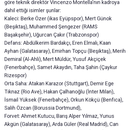
göre teknik direktör Vincenzo Montella'nın kadroya
dahil ettiği isimler şunlar:
Kaleci: Berke Özer (ikas Eyüpspor), Mert Günok
(Beşiktaş), Muhammed Şengezer (RAMS
Başakşehir), Uğurcan Çakır (Trabzonspor)
Defans: Abdülkerim Bardakçı, Eren Elmalı, Kaan
Ayhan (Galatasaray), Emirhan Topçu (Beşiktaş), Merih
Demiral (Al-Ahli), Mert Müldür, Yusuf Akçiçek
(Fenerbahçe), Samet Akaydın, Taha Şahin (Çaykur
Rizespor)
Orta Saha: Atakan Karazor (Stuttgart), Demir Ege
Tıknaz (Rio Ave), Hakan Çalhanoğlu (İnter Milan),
İsmail Yüksek (Fenerbahçe), Orkun Kökçü (Benfica),
Salih Özcan (Borussia Dortmund),
Forvet: Ahmet Kutucu, Barış Alper Yılmaz, Yunus
Akgün (Galatasaray), Arda Güler (Real Madrid), Can