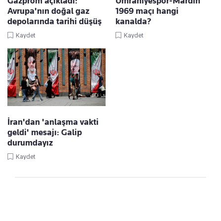
Gazprom açıkladı:
Ümraniyespor-Mardin
Avrupa'nın doğal gaz
1969 maçı hangi
depolarında tarihi düşüş
kanalda?
Kaydet
Kaydet
İran'dan 'anlaşma vakti
geldi' mesajı: Galip
durumdayız
Kaydet