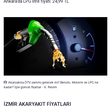
Ankara'da LPG litre fiyatı: 24,99 TL
Akaryakıta ÖTV zammı gelecek mi? Benzin, Motorin ve LPG ne
kadar? İşte güncel fiyatlar - 6. Resim
İZMİR AKARYAKIT FİYATLARI