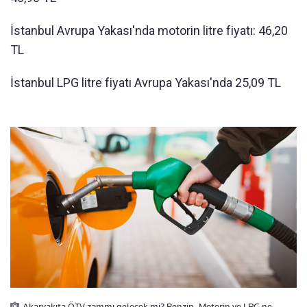
İstanbul Avrupa Yakası'nda motorin litre fiyatı: 46,20
TL
İstanbul LPG litre fiyatı Avrupa Yakası'nda 25,09 TL
Akaryakıta ÖTV zammı gelecek mi? Benzin, Motorin ve LPG ne