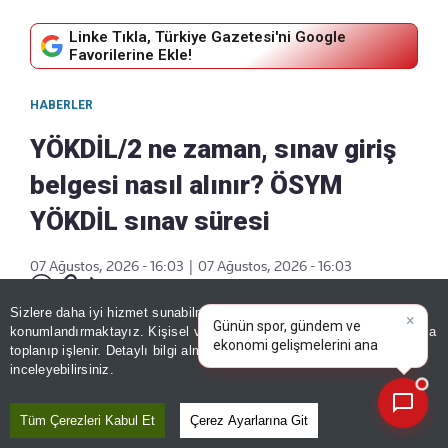
Linke Tıkla, Türkiye Gazetesi'ni Google
Favorilerine Ekle!
HABERLER
YÖKDİL/2 ne zaman, sınav giriş
belgesi nasıl alınır? ÖSYM
YÖKDİL sınav süresi
07 Ağustos, 2026 - 16:03
|
07 Ağustos, 2026 - 16:03
Paylaş
×
Günün spor, gündem ve
Sizlere daha iyi hizmet sunabilmek adına sitemizde
çerez
ekonomi gelişmelerini analiz
konumlandırmaktayız. Kişisel verileriniz, KVKK ve GDPR kapsamında
edin!
|
toplanıp işlenir. Detaylı bilgi almak için
Aydınlatma Metnimizi
📰
Son 30 güne ait haberleri, spor gelişmelerini veya yazar yazılarını sorgulayabilirsiniz.
inceleyebilirsiniz.
Tüm Çerezleri Kabul Et
Çerez Ayarlarına Git