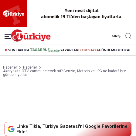
Yeni nesil dijital
abonelik 19 TL’den başlayan fiyatlarla.
GİRİŞ
SON DAKİKA
YAZARLAR
BİZİM SAYFA
GÜNDEM
POLİTİKA
EK
Haberler
Haberler
Akaryakıta ÖTV zammı gelecek mi? Benzin, Motorin ve LPG ne kadar? İşte
güncel fiyatlar
Linke Tıkla, Türkiye Gazetesi'ni Google Favorilerine
Ekle!