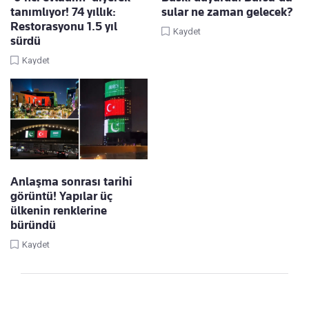
tanımlıyor! 74 yıllık:
sular ne zaman gelecek?
Restorasyonu 1.5 yıl
Kaydet
sürdü
Kaydet
Anlaşma sonrası tarihi
görüntü! Yapılar üç
ülkenin renklerine
büründü
Kaydet