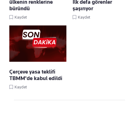
ülkenin renklerine
İlk defa görenler
büründü
şaşırıyor
Kaydet
Kaydet
Çerçeve yasa teklifi
TBMM'de kabul edildi
Kaydet