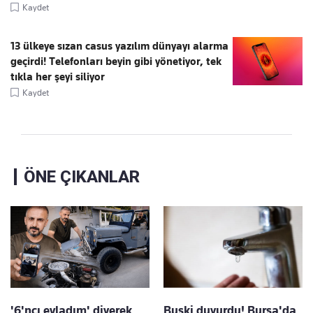
Kaydet
13 ülkeye sızan casus yazılım dünyayı alarma
geçirdi! Telefonları beyin gibi yönetiyor, tek
tıkla her şeyi siliyor
Kaydet
ÖNE ÇIKANLAR
'6'ncı evladım' diyerek
Buski duyurdu! Bursa'da