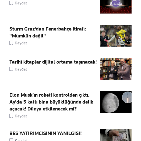
Kaydet
Sturm Graz'dan Fenerbahçe itirafı:
"Mümkün değil"
Kaydet
Tarihî kitaplar dijital ortama taşınacak!
Kaydet
Elon Musk’ın roketi kontrolden çıktı,
Ay'da 5 katlı bina büyüklüğünde delik
açacak! Dünya etkilenecek mi?
Kaydet
BES YATIRIMCISININ YANILGISI!
Kaydet