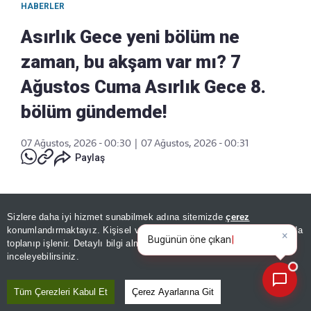
HABERLER
Asırlık Gece yeni bölüm ne
zaman, bu akşam var mı? 7
Ağustos Cuma Asırlık Gece 8.
bölüm gündemde!
07 Ağustos, 2026 - 00:30
|
07 Ağustos, 2026 - 00:31
Paylaş
Sizlere daha iyi hizmet sunabilmek adına sitemizde
çerez
×
Bugünün öne çıkan manşetleri
konumlandırmaktayız. Kişisel verileriniz, KVKK ve GDPR kapsamında
ve gelişmeleri nele
|
toplanıp işlenir. Detaylı bilgi almak için
Aydınlatma Metnimizi
📰
Son 30 güne ait haberleri, spor gelişmelerini veya yazar yazılarını sorgulayabilirsiniz.
inceleyebilirsiniz.
Tüm Çerezleri Kabul Et
Çerez Ayarlarına Git