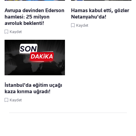
Avrupa devinden Ederson
Hamas kabul etti, gözler
hamlesi: 25 milyon
Netanyahu'da!
avroluk beklenti!
Kaydet
Kaydet
İstanbul'da eğitim uçağı
kaza kırıma uğradı!
Kaydet