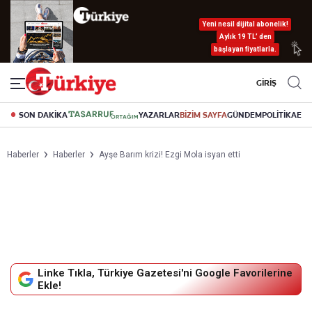
Yeni nesil dijital abonelik!
Aylık 19 TL’ den
başlayan fiyatlarla.
GİRİŞ
SON DAKİKA
YAZARLAR
BİZİM SAYFA
GÜNDEM
POLİTİKA
EK
Haberler
Haberler
Ayşe Barım krizi! Ezgi Mola isyan etti
Linke Tıkla, Türkiye Gazetesi'ni Google Favorilerine
Ekle!