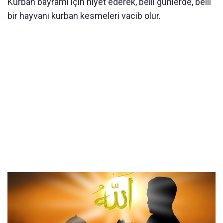
Kurban bayramı için niyet ederek, belli günlerde, belli
bir hayvanı kurban kesmeleri vacib olur.