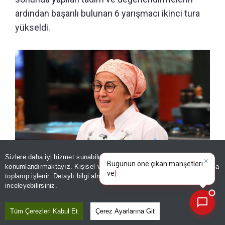
ardından başarılı bulunan 6 yarışmacı ikinci tura
yükseldi.
Sizlere daha iyi hizmet sunabilmek adına sitemizde
çerez
×
Bugünün öne çıkan manşetleri
konumlandırmaktayız. Kişisel verileriniz, KVKK ve GDPR kapsamında
ve gelişmeleri neler?
|
toplanıp işlenir. Detaylı bilgi almak için
Aydınlatma Metnimizi
📰
Son 30 güne ait haberleri, spor gelişmelerini veya yazar yazılarını sorgulayabilirsiniz.
inceleyebilirsiniz.
MasterChef ana kadroya giren 18. yarışmacı kim oldu? (6
Ağustos 2026)
Tüm Çerezleri Kabul Et
Çerez Ayarlarına Git