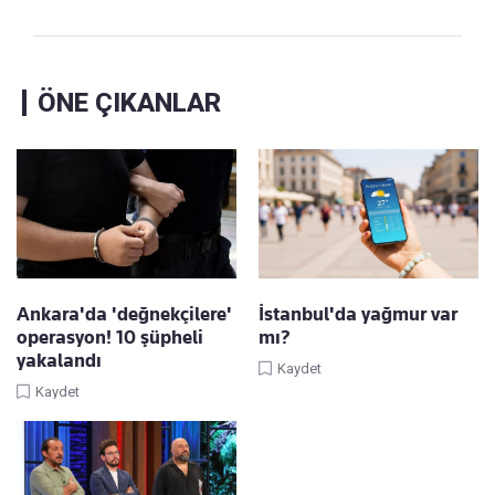
ÖNE ÇIKANLAR
Ankara'da 'değnekçilere'
İstanbul'da yağmur var
operasyon! 10 şüpheli
mı?
yakalandı
Kaydet
Kaydet