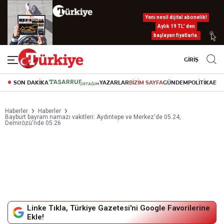
Yeni nesil dijital abonelik!
Aylık 19 TL’ den
başlayan fiyatlarla.
GİRİŞ
SON DAKİKA
YAZARLAR
BİZİM SAYFA
GÜNDEM
POLİTİKA
EK
Haberler
Haberler
Bayburt bayram namazı vakitleri: Aydıntepe ve Merkez'de 05.24,
Demirözü'nde 05.26
Linke Tıkla, Türkiye Gazetesi'ni Google Favorilerine
Ekle!