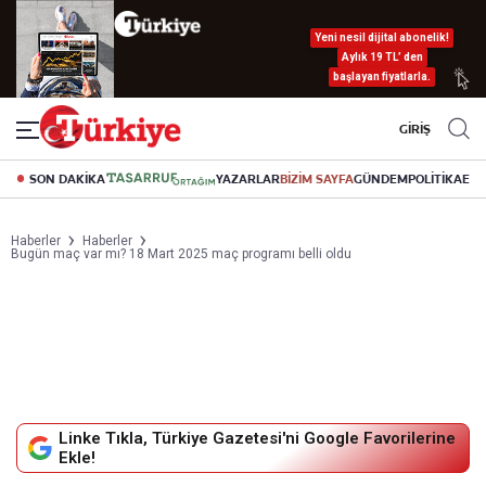
Yeni nesil dijital abonelik!
Aylık 19 TL’ den
başlayan fiyatlarla.
GİRİŞ
SON DAKİKA
YAZARLAR
BİZİM SAYFA
GÜNDEM
POLİTİKA
EK
Haberler
Haberler
Bugün maç var mı? 18 Mart 2025 maç programı belli oldu
Linke Tıkla, Türkiye Gazetesi'ni Google Favorilerine
Ekle!