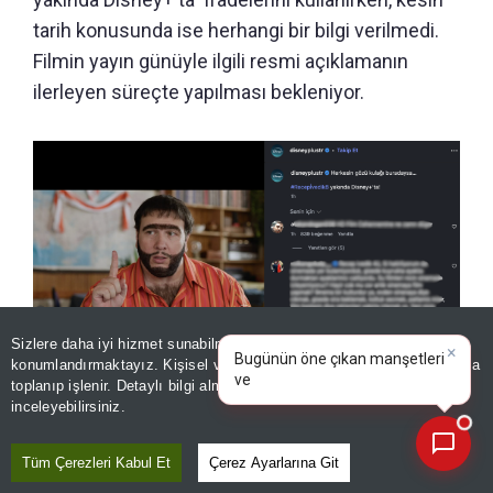
tarih konusunda ise herhangi bir bilgi verilmedi.
Filmin yayın günüyle ilgili resmi açıklamanın
ilerleyen süreçte yapılması bekleniyor.
Sizlere daha iyi hizmet sunabilmek adına sitemizde
çerez
×
Bugünün öne çıkan manşetleri
konumlandırmaktayız. Kişisel verileriniz, KVKK ve GDPR kapsamında
Recep İvedik 8 ne zaman çıkacak? Şahan Gökbakardan
ve gelişmeleri neler?
|
toplanıp işlenir. Detaylı bilgi almak için
Aydınlatma Metnimizi
📰
beklenen paylaşım geldi!
Son 30 güne ait haberleri, spor gelişmelerini veya yazar yazılarını sorgulayabilirsiniz.
inceleyebilirsiniz.
Tüm Çerezleri Kabul Et
Çerez Ayarlarına Git
ŞAHAN GÖKBAKAR'DAN BEKLENEN