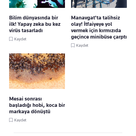
Bilim dünyasında bir
Manavgat'ta talihsiz
ilk! Yapay zeka bu kez
olay! İtfaiyeye yol
virüs tasarladı
vermek için kırmızıda
geçince minibüse çarptı
Kaydet
Kaydet
Mesai sonrası
başladığı hobi, koca bir
markaya dönüştü
Kaydet