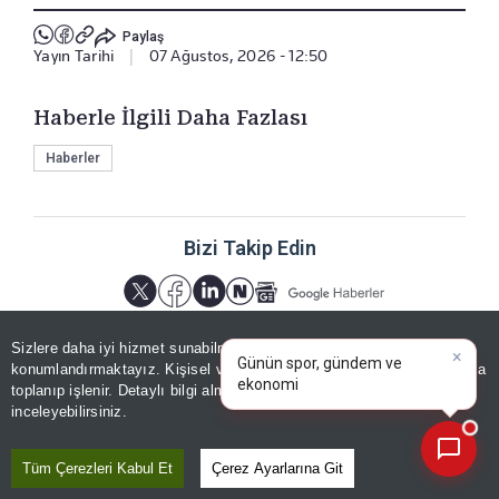
Paylaş
Yayın Tarihi
|
07 Ağustos, 2026 - 12:50
Haberle İlgili Daha Fazlası
Haberler
Bizi Takip Edin
×
Günün spor, gündem ve
Sizlere daha iyi hizmet sunabilmek adına sitemizde
çerez
ekonomi gelişmelerini analiz
konumlandırmaktayız. Kişisel verileriniz, KVKK ve GDPR kapsamında
edin!
toplanıp işlenir. Detaylı bilgi almak için
Aydınlatma Metnimizi
📰
Son 30 güne ait haberleri, spor gelişmelerini veya yazar yazılarını sorgulayabilirsiniz.
inceleyebilirsiniz.
YORUMLAR
Tüm Çerezleri Kabul Et
Çerez Ayarlarına Git