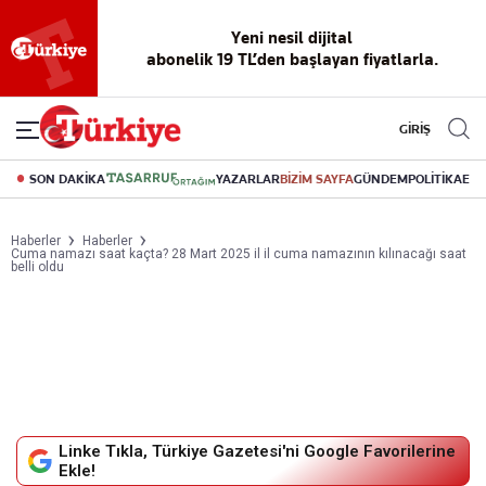
Yeni nesil dijital
abonelik 19 TL’den başlayan fiyatlarla.
GİRİŞ
SON DAKİKA
YAZARLAR
BİZİM SAYFA
GÜNDEM
POLİTİKA
EK
Haberler
Haberler
Cuma namazı saat kaçta? 28 Mart 2025 il il cuma namazının kılınacağı saat
belli oldu
Linke Tıkla, Türkiye Gazetesi'ni Google Favorilerine
Ekle!