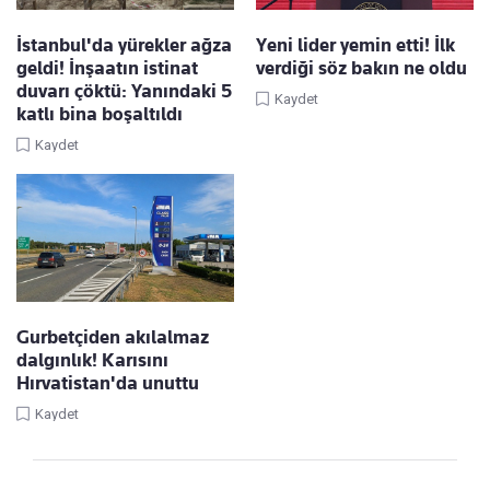
İstanbul'da yürekler ağza
Yeni lider yemin etti! İlk
geldi! İnşaatın istinat
verdiği söz bakın ne oldu
duvarı çöktü: Yanındaki 5
Kaydet
katlı bina boşaltıldı
Kaydet
Gurbetçiden akılalmaz
dalgınlık! Karısını
Hırvatistan'da unuttu
Kaydet