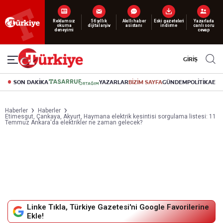
Reklamsız
56 yıllık
Akıllı haber
Eski gazeteleri
Yazarlarla
okuma
dijital arşiv
asistanı
indirme
canlı soru
deneyimi
cevap
GİRİŞ
SON DAKİKA
YAZARLAR
BİZİM SAYFA
GÜNDEM
POLİTİKA
EK
Haberler
Haberler
Etimesgut, Çankaya, Akyurt, Haymana elektrik kesintisi sorgulama listesi: 11
Temmuz Ankara'da elektrikler ne zaman gelecek?
Linke Tıkla, Türkiye Gazetesi'ni Google Favorilerine
Ekle!