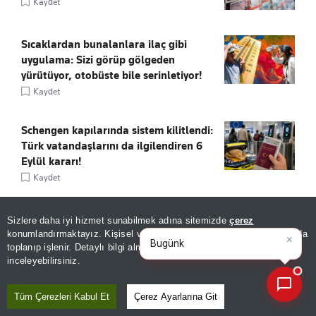
Kaydet
Sıcaklardan bunalanlara ilaç gibi
uygulama: Sizi görüp gölgeden
yürütüyor, otobüste bile serinletiyor!
Kaydet
Schengen kapılarında sistem kilitlendi:
Türk vatandaşlarını da ilgilendiren 6
Eylül kararı!
Kaydet
BORSANIN 4 DEVİ İÇİN FİYAT!
Sizlere daha iyi hizmet sunabilmek adına sitemizde
çerez
×
Bugünkü yazarların köşe
Kaydet
konumlandırmaktayız. Kişisel verileriniz, KVKK ve GDPR kapsamında
yazılarını özetleyi
toplanıp işlenir. Detaylı bilgi almak için
Aydınlatma Metnimizi
📰
Son 30 güne ait haberleri, spor gelişmelerini veya yazar yazılarını sorgulayabilirsiniz.
inceleyebilirsiniz.
Kia Ağustos fiyatları belli oldu:
Tüm Çerezleri Kabul Et
Çerez Ayarlarına Git
Picanto'ya zam geldi