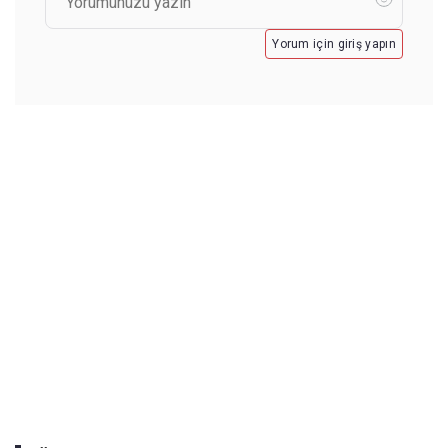
Yorum için giriş yapın