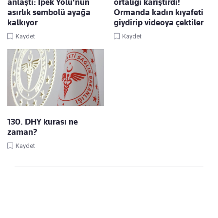
anlaştı: İpek Yolu'nun
ortalığı karıştırdı!
asırlık sembolü ayağa
Ormanda kadın kıyafeti
kalkıyor
giydirip videoya çektiler
Kaydet
Kaydet
130. DHY kurası ne
zaman?
Kaydet