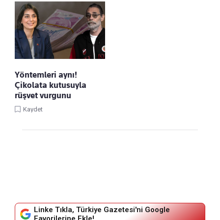
Yöntemleri aynı!
Çikolata kutusuyla
rüşvet vurgunu
Kaydet
Linke Tıkla, Türkiye Gazetesi'ni Google
Favorilerine Ekle!