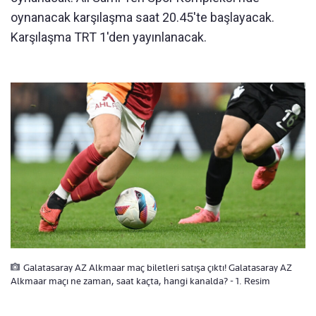
oynanacak karşılaşma saat 20.45'te başlayacak.
Karşılaşma TRT 1'den yayınlanacak.
Galatasaray AZ Alkmaar maç biletleri satışa çıktı! Galatasaray AZ
Alkmaar maçı ne zaman, saat kaçta, hangi kanalda? - 1. Resim