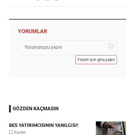
YORUMLAR
Yorum için giriş yapın
GÖZDEN KAÇMASIN
BES YATIRIMCISININ YANILGISI!
Kaydet