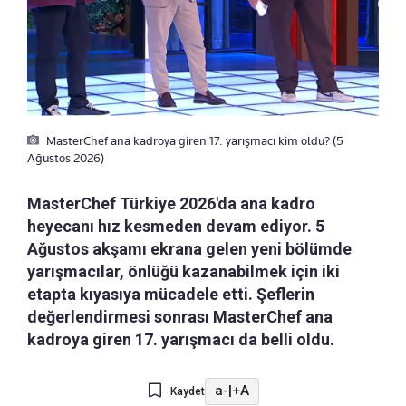
MasterChef ana kadroya giren 17. yarışmacı kim oldu? (5
Ağustos 2026)
MasterChef Türkiye 2026'da ana kadro
heyecanı hız kesmeden devam ediyor. 5
Ağustos akşamı ekrana gelen yeni bölümde
yarışmacılar, önlüğü kazanabilmek için iki
etapta kıyasıya mücadele etti. Şeflerin
değerlendirmesi sonrası MasterChef ana
kadroya giren 17. yarışmacı da belli oldu.
a-
|
+A
Kaydet