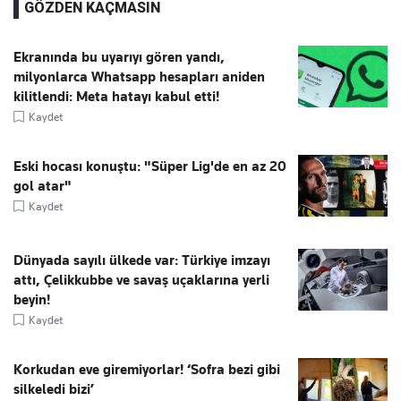
GÖZDEN KAÇMASIN
Ekranında bu uyarıyı gören yandı,
milyonlarca Whatsapp hesapları aniden
kilitlendi: Meta hatayı kabul etti!
Kaydet
Eski hocası konuştu: "Süper Lig'de en az 20
gol atar"
Kaydet
Dünyada sayılı ülkede var: Türkiye imzayı
attı, Çelikkubbe ve savaş uçaklarına yerli
beyin!
Kaydet
Korkudan eve giremiyorlar! ‘Sofra bezi gibi
silkeledi bizi’