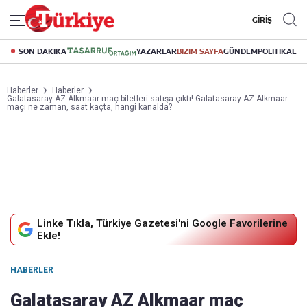
GİRİŞ
SON DAKİKA
YAZARLAR
BİZİM SAYFA
GÜNDEM
POLİTİKA
EK
Haberler
Haberler
Galatasaray AZ Alkmaar maç biletleri satışa çıktı! Galatasaray AZ Alkmaar
maçı ne zaman, saat kaçta, hangi kanalda?
Linke Tıkla, Türkiye Gazetesi'ni Google Favorilerine
Ekle!
HABERLER
Galatasaray AZ Alkmaar maç