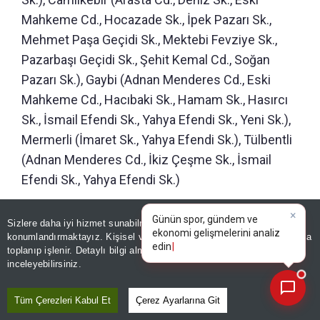
Mahkeme Cd., Hocazade Sk., İpek Pazarı Sk.,
Mehmet Paşa Geçidi Sk., Mektebi Fevziye Sk.,
Pazarbaşı Geçidi Sk., Şehit Kemal Cd., Soğan
Pazarı Sk.), Gaybi (Adnan Menderes Cd., Eski
Mahkeme Cd., Hacıbaki Sk., Hamam Sk., Hasırcı
Sk., İsmail Efendi Sk., Yahya Efendi Sk., Yeni Sk.),
Mermerli (İmaret Sk., Yahya Efendi Sk.), Tülbentli
(Adnan Menderes Cd., İkiz Çeşme Sk., İsmail
Efendi Sk., Yahya Efendi Sk.)
09.00-15.00: Hatundere (6102. Sk., Hatundere
×
Günün spor, gündem ve
Sizlere daha iyi hizmet sunabilmek adına sitemizde
çerez
Cd.)
ekonomi gelişmelerini analiz
konumlandırmaktayız. Kişisel verileriniz, KVKK ve GDPR kapsamında
edin!
toplanıp işlenir. Detaylı bilgi almak için
Aydınlatma Metnimizi
📰
Son 30 güne ait haberleri, spor gelişmelerini veya yazar yazılarını sorgulayabilirsiniz.
inceleyebilirsiniz.
Ödemiş - 09.00-15.30: Bayırlı (Bayırlı Küme Evleri)
Tüm Çerezleri Kabul Et
Çerez Ayarlarına Git
Beydağ - 09.00-16.00: Atatürk (Ulus Meydanı),