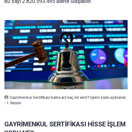
bu sayı 2.820.593.495 adete ulaşabilir.
Gayrimenkul Sertifikası halka arz kaç lot verir? İşlem kodu açıklandı
- 1. Resim
GAYRİMENKUL SERTİFİKASI HİSSE İŞLEM