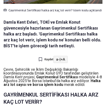
Gayrimenkul Sertifikasi halka arz kaç lot verir? Islem kodu açiklandi
Damla Kent Evleri, TOKİ ve Emlak Konut
güvencesiyle hazırlanan Gayrimenkul Sertifikası
halka arz başladı. 'Gayrimenkul Sertifikası halka
arz kaç lot verir, işlem kodu ne' konuları belli oldu.
BİST'te işlem göreceği tarih netleşti.
a-
|
+A
Kaydet
Çevre, Şehircilik ve İklim Değişikliği Bakanlığı
koordinasyonunda Emlak Konut GYO tarafından geliştirilen
Damla Kent projesi
,
Gayrimenkul Sertifikası
modeliyle 4-8
Ağustos 2025’te Borsa İstanbul’da halka arz ediliyor.
Halka
arz lot sayısı ve borsa işlem kodu
merak edildi.
GAYRİMENKUL SERTİFİKASI HALKA ARZ
KAÇ LOT VERİR?