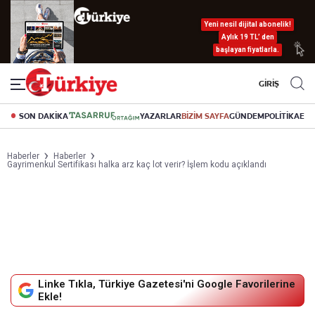
Yeni nesil dijital abonelik!
Aylık 19 TL’ den
başlayan fiyatlarla.
GİRİŞ
SON DAKİKA
YAZARLAR
BİZİM SAYFA
GÜNDEM
POLİTİKA
EK
Haberler
Haberler
Gayrimenkul Sertifikası halka arz kaç lot verir? İşlem kodu açıklandı
Linke Tıkla, Türkiye Gazetesi'ni Google Favorilerine
Ekle!