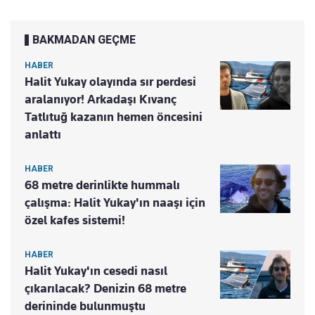
BAKMADAN GEÇME
HABER
Halit Yukay olayında sır perdesi
aralanıyor! Arkadaşı Kıvanç
Tatlıtuğ kazanın hemen öncesini
anlattı
HABER
68 metre derinlikte hummalı
çalışma: Halit Yukay'ın naaşı için
özel kafes sistemi!
HABER
Halit Yukay'ın cesedi nasıl
çıkarılacak? Denizin 68 metre
derininde bulunmuştu