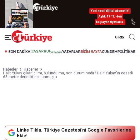
Yeni nesil dijital abonelik!
Aylık 19 TL’ den
başlayan fiyatlarla.
GİRİŞ
SON DAKİKA
YAZARLAR
BİZİM SAYFA
GÜNDEM
POLİTİKA
EK
Haberler
Haberler
Halit Yukay çıkarıldı mı, bulundu mu, son durum nedir? Halit Yukay'ın cesedi
68 metre derinlikte bulunmuştu
Linke Tıkla, Türkiye Gazetesi'ni Google Favorilerine
Ekle!