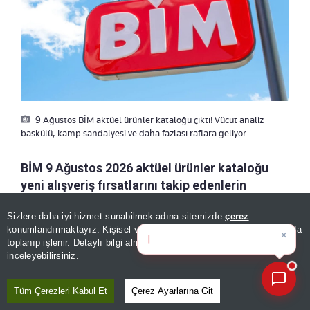
9 Ağustos BİM aktüel ürünler kataloğu çıktı! Vücut analiz
baskülü, kamp sandalyesi ve daha fazlası raflara geliyor
BİM 9 Ağustos 2026 aktüel ürünler kataloğu
yeni alışveriş fırsatlarını takip edenlerin
gündeminde. Elektronikten küçük ev
Sizlere daha iyi hizmet sunabilmek adına sitemizde
çerez
aletlerine, kamp ve plaj ürünlerinden kişisel
×
Günün spor, gündem ve
konumlandırmaktayız. Kişisel verileriniz, KVKK ve GDPR kapsamında
bakım ürünlerine kadar farklı seçeneklerin
ekonomi gelişmeler
toplanıp işlenir. Detaylı bilgi almak için
Aydınlatma Metnimizi
📰
Son 30 güne ait haberleri, spor gelişmelerini veya yazar yazılarını sorgulayabilirsiniz.
bulunduğu yeni katalogda fiyatlar ve satışa
inceleyebilirsiniz.
çıkacak ürünler belli oldu.
Tüm Çerezleri Kabul Et
Çerez Ayarlarına Git