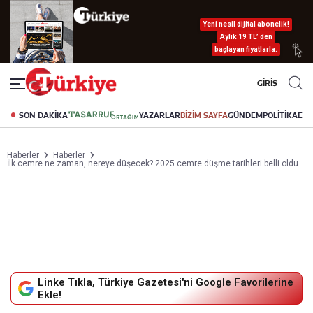
Yeni nesil dijital abonelik!
Aylık 19 TL’ den
başlayan fiyatlarla.
GİRİŞ
SON DAKİKA
YAZARLAR
BİZİM SAYFA
GÜNDEM
POLİTİKA
EK
Haberler
Haberler
İlk cemre ne zaman, nereye düşecek? 2025 cemre düşme tarihleri belli oldu
Linke Tıkla, Türkiye Gazetesi'ni Google Favorilerine
Ekle!