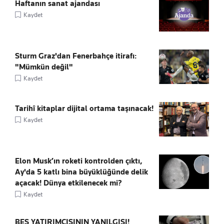
Haftanın sanat ajandası
Kaydet
Sturm Graz'dan Fenerbahçe itirafı:
"Mümkün değil"
Kaydet
Tarihî kitaplar dijital ortama taşınacak!
Kaydet
Elon Musk’ın roketi kontrolden çıktı,
Ay'da 5 katlı bina büyüklüğünde delik
açacak! Dünya etkilenecek mi?
Kaydet
BES YATIRIMCISININ YANILGISI!