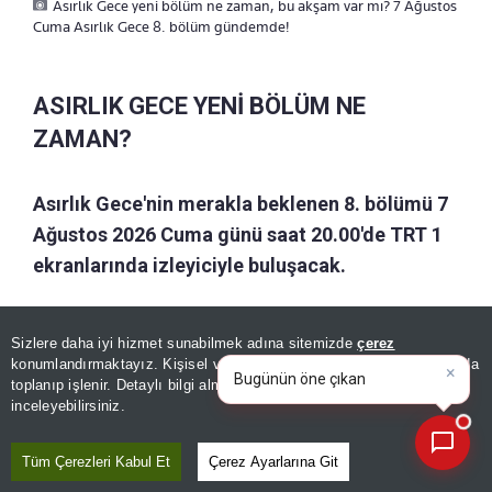
Asırlık Gece yeni bölüm ne zaman, bu akşam var mı? 7 Ağustos
Cuma Asırlık Gece 8. bölüm gündemde!
ASIRLIK GECE YENİ BÖLÜM NE
ZAMAN?
Asırlık Gece'nin merakla beklenen 8. bölümü 7
Ağustos 2026 Cuma günü saat 20.00'de TRT 1
ekranlarında izleyiciyle buluşacak.
Yayınlanan yeni bölüm fragmanıyla birlikte dizinin
Sizlere daha iyi hizmet sunabilmek adına sitemizde
çerez
yayın tarihi de kesinleşirken, yeni bölümün aynı
×
Bugünün öne çıkan manşetleri
konumlandırmaktayız. Kişisel verileriniz, KVKK ve GDPR kapsamında
zamanda tabii platformu üzerinden de
ve gelişmeleri neler?
|
toplanıp işlenir. Detaylı bilgi almak için
Aydınlatma Metnimizi
📰
Son 30 güne ait haberleri, spor gelişmelerini veya yazar yazılarını sorgulayabilirsiniz.
inceleyebilirsiniz.
izlenebileceği duyuruldu.
Tüm Çerezleri Kabul Et
Çerez Ayarlarına Git