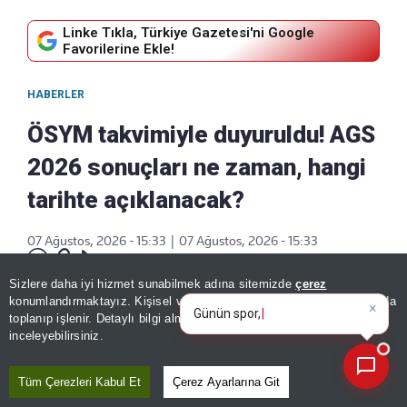
Linke Tıkla, Türkiye Gazetesi'ni Google
Favorilerine Ekle!
HABERLER
ÖSYM takvimiyle duyuruldu! AGS
2026 sonuçları ne zaman, hangi
tarihte açıklanacak?
07 Ağustos, 2026 - 15:33
|
07 Ağustos, 2026 - 15:33
Paylaş
Sizlere daha iyi hizmet sunabilmek adına sitemizde
çerez
×
Günün spor, gündem ve
konumlandırmaktayız. Kişisel verileriniz, KVKK ve GDPR kapsamında
ekonomi gelişmelerini analiz
toplanıp işlenir. Detaylı bilgi almak için
Aydınlatma Metnimizi
📰
Son 30 güne ait haberleri, spor gelişmelerini veya yazar yazılarını sorgulayabilirsiniz.
inceleyebilirsiniz.
Tüm Çerezleri Kabul Et
Çerez Ayarlarına Git