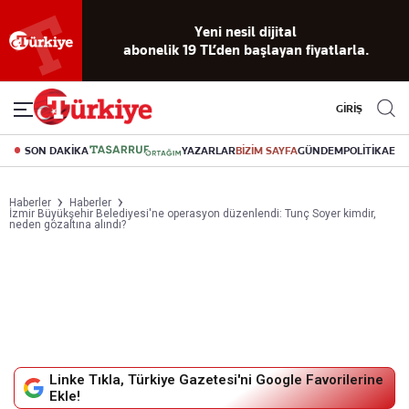
Yeni nesil dijital
abonelik 19 TL’den başlayan fiyatlarla.
GİRİŞ
SON DAKİKA
YAZARLAR
BİZİM SAYFA
GÜNDEM
POLİTİKA
EK
Haberler
Haberler
İzmir Büyükşehir Belediyesi'ne operasyon düzenlendi: Tunç Soyer kimdir,
neden gözaltına alındı?
Linke Tıkla, Türkiye Gazetesi'ni Google Favorilerine
Ekle!