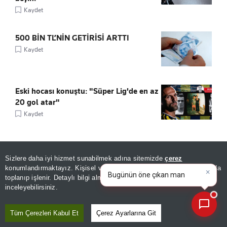
Kaydet
500 BİN TL’NİN GETİRİSİ ARTTI
Kaydet
Eski hocası konuştu: "Süper Lig'de en az
20 gol atar"
Kaydet
Sizlere daha iyi hizmet sunabilmek adına sitemizde
çerez
×
Bugünün öne çıkan manşetleri
konumlandırmaktayız. Kişisel verileriniz, KVKK ve GDPR kapsamında
ÖNE ÇIKANLAR
ve gelişmeleri neler?
|
toplanıp işlenir. Detaylı bilgi almak için
Aydınlatma Metnimizi
📰
Son 30 güne ait haberleri, spor gelişmelerini veya yazar yazılarını sorgulayabilirsiniz.
inceleyebilirsiniz.
Tüm Çerezleri Kabul Et
Çerez Ayarlarına Git