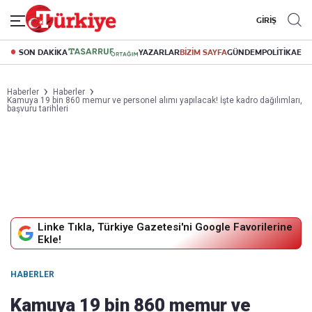
GİRİŞ
SON DAKİKA
YAZARLAR
BİZİM SAYFA
GÜNDEM
POLİTİKA
EK
Haberler
Haberler
Kamuya 19 bin 860 memur ve personel alımı yapılacak! İşte kadro dağılımları,
başvuru tarihleri
Linke Tıkla, Türkiye Gazetesi'ni Google Favorilerine
Ekle!
HABERLER
Kamuya 19 bin 860 memur ve