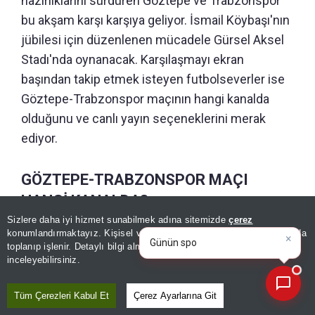
hazırlıklarını sürdüren Göztepe ve Trabzonspor
bu akşam karşı karşıya geliyor. İsmail Köybaşı'nın
jübilesi için düzenlenen mücadele Gürsel Aksel
Stadı'nda oynanacak. Karşılaşmayı ekran
başından takip etmek isteyen futbolseverler ise
Göztepe-Trabzonspor maçının hangi kanalda
olduğunu ve canlı yayın seçeneklerini merak
ediyor.
GÖZTEPE-TRABZONSPOR MAÇI
HANGİ KANALDA?
×
Günün spor, gündem ve
Sizlere daha iyi hizmet sunabilmek adına sitemizde
çerez
ekonomi gelişmelerini analiz
konumlandırmaktayız. Kişisel verileriniz, KVKK ve GDPR kapsamında
Göztepe-Trabzonspor hazırlık maçı 8 Ağustos
edi
toplanıp işlenir. Detaylı bilgi almak için
Aydınlatma Metnimizi
📰
Son 30 güne ait haberleri, spor gelişmelerini veya yazar yazılarını sorgulayabilirsiniz.
inceleyebilirsiniz.
2026 Cumartesi günü saat 20.00'de A Spor
ekranlarından canlı ve şifresiz yayınlanacak.
Tüm Çerezleri Kabul Et
Çerez Ayarlarına Git
İsmail Köybaşı'nın jübilesine sahne olacak