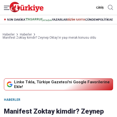
GİRİŞ
SON DAKİKA
YAZARLAR
BİZİM SAYFA
GÜNDEM
POLİTİKA
EK
Haberler
Haberler
Manifest Zoktay kimdir? Zeynep Oktay'ın yaşı merak konusu oldu
Linke Tıkla, Türkiye Gazetesi'ni Google Favorilerine
Ekle!
HABERLER
Manifest Zoktay kimdir? Zeynep