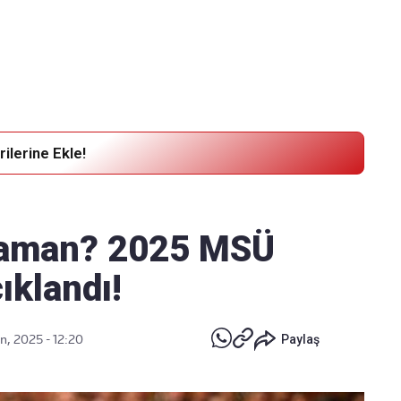
Haber Verin
Editör masamıza bilgi ve materyal
göndermek için
tıklayın
ilerine Ekle!
zaman? 2025 MSÜ
ıklandı!
n, 2025 - 12:20
Paylaş