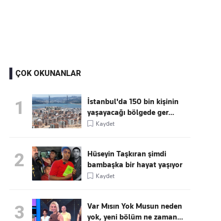
Kaçırmayın
Ücretsiz üye olun, gündemi
şekillendiren gelişmeleri önce siz duyun
ÇOK OKUNANLAR
İstanbul'da 150 bin kişinin
1
yaşayacağı bölgede ger...
Kaydet
Hüseyin Taşkıran şimdi
2
bambaşka bir hayat yaşıyor
Kaydet
Var Mısın Yok Musun neden
3
yok, yeni bölüm ne zaman...