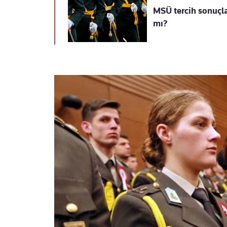
MSÜ tercih sonuçla
mı?