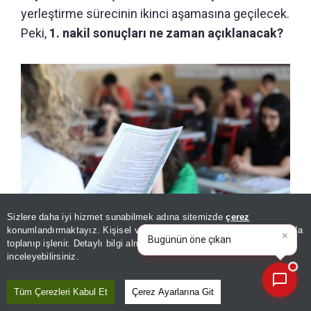
yerleştirme sürecinin ikinci aşamasına geçilecek.
Peki,
1. nakil sonuçları ne zaman açıklanacak?
Sizlere daha iyi hizmet sunabilmek adına sitemizde
çerez
×
Bugünün öne çıkan manşetleri
konumlandırmaktayız. Kişisel verileriniz, KVKK ve GDPR kapsamında
1. nakil sonuçları ne zaman açıklanacak? LGS yerleştirme süreci
ve gelişmeleri neler?
toplanıp işlenir. Detaylı bilgi almak için
Aydınlatma Metnimizi
devam ediyor!
📰
Son 30 güne ait haberleri, spor gelişmelerini veya yazar yazılarını sorgulayabilirsiniz.
inceleyebilirsiniz.
Tüm Çerezleri Kabul Et
Çerez Ayarlarına Git
LGS 1. NAKİL SONUÇLARI NE ZAMAN