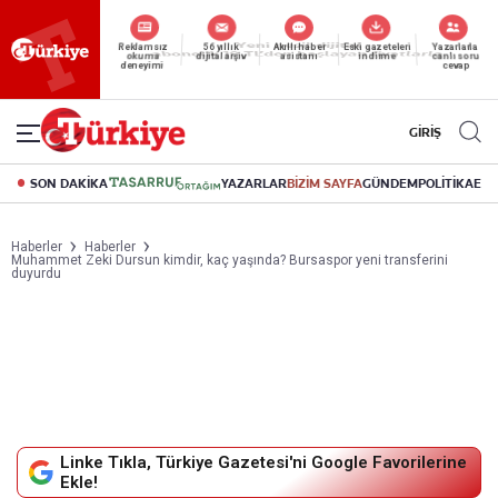
Reklamsız
56 yıllık
Akıllı haber
Eski gazeteleri
Yazarlarla
okuma
dijital arşiv
asistanı
indirme
canlı soru
deneyimi
cevap
GİRİŞ
SON DAKİKA
YAZARLAR
BİZİM SAYFA
GÜNDEM
POLİTİKA
EK
Haberler
Haberler
Muhammet Zeki Dursun kimdir, kaç yaşında? Bursaspor yeni transferini
duyurdu
Linke Tıkla, Türkiye Gazetesi'ni Google Favorilerine
Ekle!