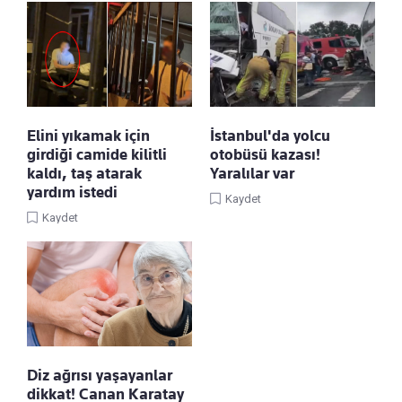
Elini yıkamak için
İstanbul'da yolcu
girdiği camide kilitli
otobüsü kazası!
kaldı, taş atarak
Yaralılar var
yardım istedi
Kaydet
Kaydet
Diz ağrısı yaşayanlar
dikkat! Canan Karatay