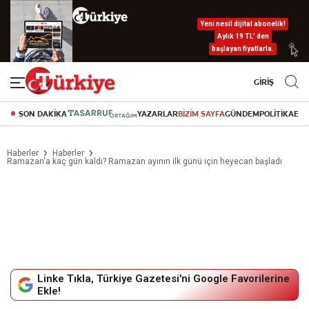
Yeni nesil dijital abonelik!
Aylık 19 TL’ den
başlayan fiyatlarla.
GİRİŞ
SON DAKİKA
YAZARLAR
BİZİM SAYFA
GÜNDEM
POLİTİKA
EK
Haberler
Haberler
Ramazan'a kaç gün kaldı? Ramazan ayının ilk günü için heyecan başladı
Linke Tıkla, Türkiye Gazetesi'ni Google Favorilerine
Ekle!