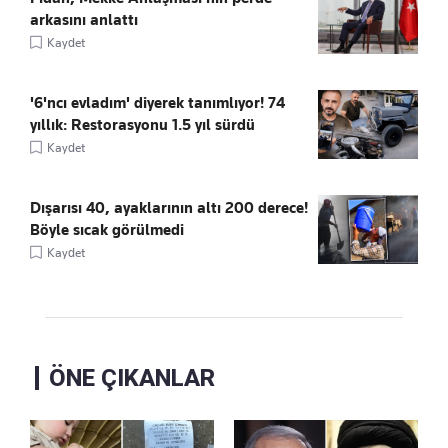
arkasını anlattı
Kaydet
'6'ncı evladım' diyerek tanımlıyor! 74
yıllık: Restorasyonu 1.5 yıl sürdü
Kaydet
Dışarısı 40, ayaklarının altı 200 derece!
Böyle sıcak görülmedi
Kaydet
ÖNE ÇIKANLAR