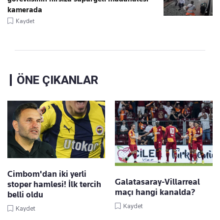
kamerada
Kaydet
ÖNE ÇIKANLAR
Cimbom'dan iki yerli
Galatasaray-Villarreal
stoper hamlesi! İlk tercih
maçı hangi kanalda?
belli oldu
Kaydet
Kaydet