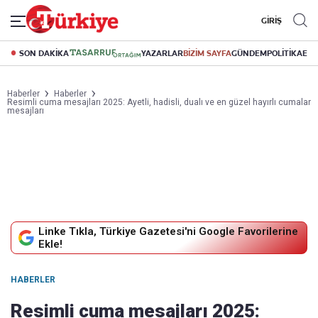
GİRİŞ
SON DAKİKA
YAZARLAR
BİZİM SAYFA
GÜNDEM
POLİTİKA
EK
Haberler
Haberler
Resimli cuma mesajları 2025: Ayetli, hadisli, dualı ve en güzel hayırlı cumalar
mesajları
Linke Tıkla, Türkiye Gazetesi'ni Google Favorilerine
Ekle!
HABERLER
Resimli cuma mesajları 2025: