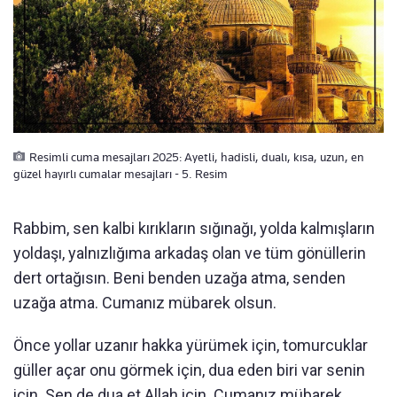
Resimli cuma mesajları 2025: Ayetli, hadisli, dualı, kısa, uzun, en
güzel hayırlı cumalar mesajları - 5. Resim
Rabbim, sen kalbi kırıkların sığınağı, yolda kalmışların
yoldaşı, yalnızlığıma arkadaş olan ve tüm gönüllerin
dert ortağısın. Beni benden uzağa atma, senden
uzağa atma. Cumanız mübarek olsun.
Önce yollar uzanır hakka yürümek için, tomurcuklar
güller açar onu görmek için, dua eden biri var senin
için. Sen de dua et Allah için. Cumanız mübarek