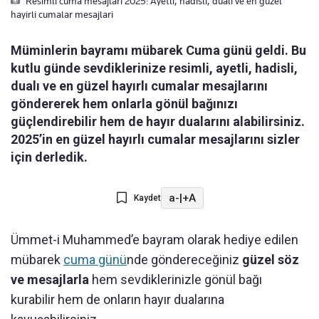
Resimli cuma mesajlari 2025: Ayetli, hadisli, duali ve en güzel
hayirli cumalar mesajlari
Müminlerin bayramı mübarek Cuma günü geldi. Bu
kutlu günde sevdiklerinize resimli, ayetli, hadisli,
dualı ve en güzel hayırlı cumalar mesajlarını
göndererek hem onlarla gönül bağınızı
güçlendirebilir hem de hayır dualarını alabilirsiniz.
2025’in en güzel hayırlı cumalar mesajlarını sizler
için derledik.
a-
|
+A
Kaydet
Ümmet-i Muhammed’e bayram olarak hediye edilen
mübarek
cuma günü
nde göndereceğiniz
güzel söz
ve mesajlarla
hem sevdiklerinizle gönül bağı
kurabilir hem de onların hayır dualarına