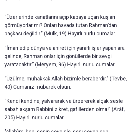
“Üzerlerinde kanatlarını açıp kapaya uçan kuşları
görmüyorlar mı? Onları havada tutan Rahman’dan
başkası değildir.” (Mülk, 19) Hayırlı nurlu cumalar.
“İman edip dünya ve ahiret için yararlı işler yapanlara
gelince, Rahman onlar için gönüllerde bir sevgi
yaratacaktır.” (Meryem, 96) Hayırlı nurlu cumalar.
“Üzülme, muhakkak Allah bizimle beraberdir.” (Tevbe,
40) Cumanız mübarek olsun.
“Kendi kendine, yalvararak ve ürpererek alçak sesle
sabah akşam Rabbini zikret, gafillerden olma!” (A’râf,
205) Hayırlı nurlu cumalar.
"Allah’ım, beni senin sevginle, seni sevenlerin