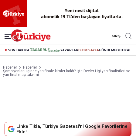
Yeni nesil dijital
abonelik 19 TL’den başlayan fiyatlarla.
GİRİŞ
SON DAKİKA
YAZARLAR
BİZİM SAYFA
GÜNDEM
POLİTİKA
EK
Haberler
Haberler
Şampiyonlar Liginde yarı finale kimler kaldı? İşte Devler Ligi yarı finalistleri ve
yarı final maç takvimi
Linke Tıkla, Türkiye Gazetesi'ni Google Favorilerine
Ekle!