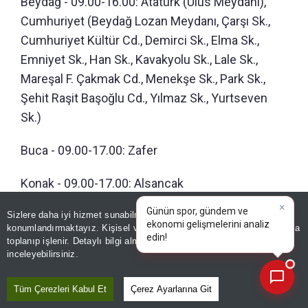
Beydağ - 09.00-16.00: Atatürk (Ulus Meydanı),
Cumhuriyet (Beydağ Lozan Meydanı, Çarşı Sk.,
Cumhuriyet Kültür Cd., Demirci Sk., Elma Sk.,
Emniyet Sk., Han Sk., Kavakyolu Sk., Lale Sk.,
Mareşal F. Çakmak Cd., Menekşe Sk., Park Sk.,
Şehit Raşit Başoğlu Cd., Yılmaz Sk., Yurtseven
Sk.)
Buca - 09.00-17.00: Zafer
Konak - 09.00-17.00: Alsancak
×
Günün spor, gündem ve
Çiğli - 09.00-17.00: Uğur Mumcu, Balatçık
Sizlere daha iyi hizmet sunabilmek adına sitemizde
çerez
ekonomi gelişmelerini analiz
konumlandırmaktayız. Kişisel verileriniz, KVKK ve GDPR kapsamında
edin!
toplanıp işlenir. Detaylı bilgi almak için
Aydınlatma Metnimizi
📰
Son 30 güne ait haberleri, spor gelişmelerini veya yazar yazılarını sorgulayabilirsiniz.
inceleyebilirsiniz.
İLGİLİ HABERLER
Tüm Çerezleri Kabul Et
Çerez Ayarlarına Git