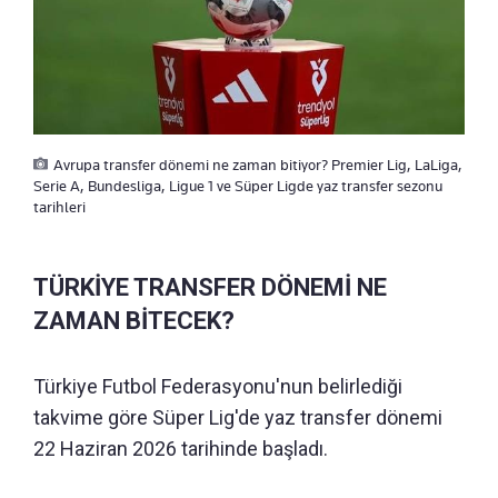
Avrupa transfer dönemi ne zaman bitiyor? Premier Lig, LaLiga,
Serie A, Bundesliga, Ligue 1 ve Süper Ligde yaz transfer sezonu
tarihleri
TÜRKİYE TRANSFER DÖNEMİ NE
ZAMAN BİTECEK?
Türkiye Futbol Federasyonu'nun belirlediği
takvime göre Süper Lig'de yaz transfer dönemi
22 Haziran 2026 tarihinde başladı.