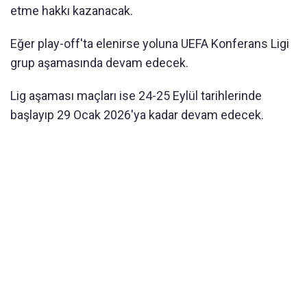
etme hakkı kazanacak.
Eğer play-off'ta elenirse yoluna UEFA Konferans Ligi
grup aşamasında devam edecek.
Lig aşaması maçları ise 24-25 Eylül tarihlerinde
başlayıp 29 Ocak 2026'ya kadar devam edecek.