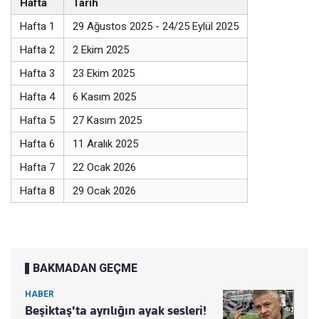
Hafta
Tarih
Hafta 1
29 Ağustos 2025 - 24/25 Eylül 2025
Hafta 2
2 Ekim 2025
Hafta 3
23 Ekim 2025
Hafta 4
6 Kasım 2025
Hafta 5
27 Kasım 2025
Hafta 6
11 Aralık 2025
Hafta 7
22 Ocak 2026
Hafta 8
29 Ocak 2026
BAKMADAN GEÇME
HABER
Beşiktaş'ta ayrılığın ayak sesleri!