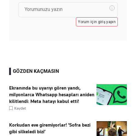
Yorum için giriş yapın
GÖZDEN KAÇMASIN
Ekranında bu uyarıyı gören yandı,
milyonlarca Whatsapp hesapları aniden
kilitlendi: Meta hatayı kabul etti!
Kaydet
Korkudan eve giremiyorlar! ‘Sofra bezi
gibi silkeledi bizi’