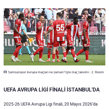
Samsunspor Avrupa maçları ne zaman? İşte maç takvimi - 2. Resim
UEFA AVRUPA LİGİ FİNALİ İSTANBUL'DA
2025-26 UEFA Avrupa Ligi finali, 20 Mayıs 2026'da