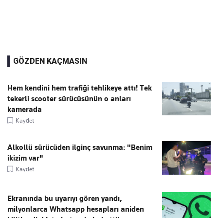
GÖZDEN KAÇMASIN
Hem kendini hem trafiği tehlikeye attı! Tek
tekerli scooter sürücüsünün o anları
kamerada
Kaydet
Alkollü sürücüden ilginç savunma: "Benim
ikizim var"
Kaydet
Ekranında bu uyarıyı gören yandı,
milyonlarca Whatsapp hesapları aniden