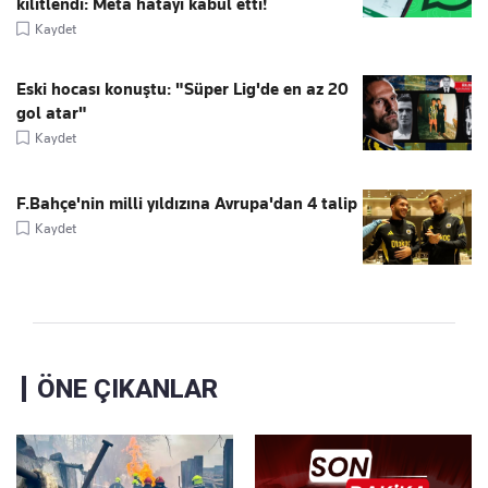
kilitlendi: Meta hatayı kabul etti!
Kaydet
Eski hocası konuştu: "Süper Lig'de en az 20
gol atar"
Kaydet
F.Bahçe'nin milli yıldızına Avrupa'dan 4 talip
Kaydet
ÖNE ÇIKANLAR