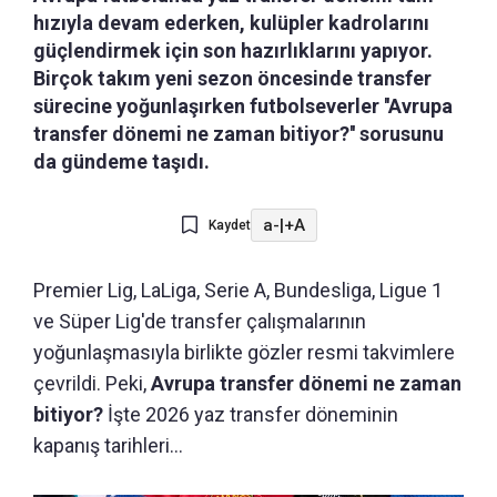
hızıyla devam ederken, kulüpler kadrolarını
güçlendirmek için son hazırlıklarını yapıyor.
Birçok takım yeni sezon öncesinde transfer
sürecine yoğunlaşırken futbolseverler ''Avrupa
transfer dönemi ne zaman bitiyor?'' sorusunu
da gündeme taşıdı.
a-
|
+A
Kaydet
Premier Lig, LaLiga, Serie A, Bundesliga, Ligue 1
ve Süper Lig'de transfer çalışmalarının
yoğunlaşmasıyla birlikte gözler resmi takvimlere
çevrildi. Peki,
Avrupa transfer dönemi ne zaman
bitiyor?
İşte 2026 yaz transfer döneminin
kapanış tarihleri...