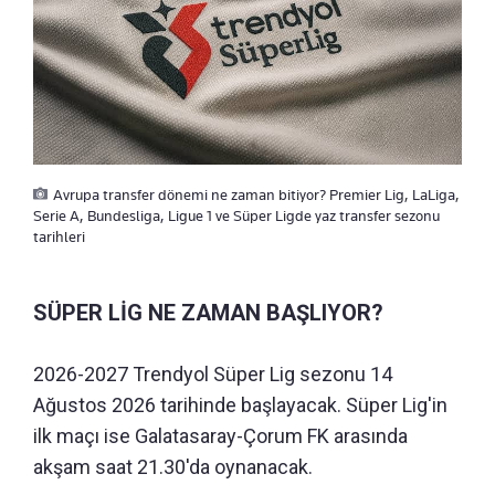
Avrupa transfer dönemi ne zaman bitiyor? Premier Lig, LaLiga,
Serie A, Bundesliga, Ligue 1 ve Süper Ligde yaz transfer sezonu
tarihleri
SÜPER LİG NE ZAMAN BAŞLIYOR?
2026-2027 Trendyol Süper Lig sezonu 14
Ağustos 2026 tarihinde başlayacak. Süper Lig'in
ilk maçı ise Galatasaray-Çorum FK arasında
akşam saat 21.30'da oynanacak.