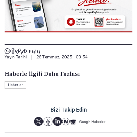
Paylaş
Yayın Tarihi
|
26 Temmuz, 2025 - 09:54
Haberle İlgili Daha Fazlası
Haberler
Bizi Takip Edin