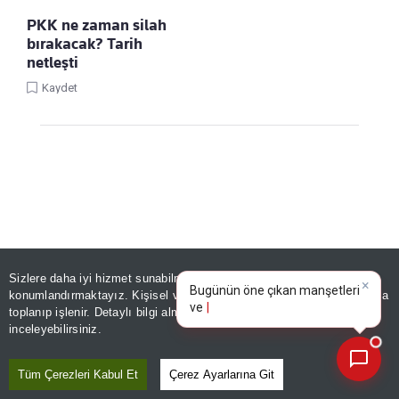
PKK ne zaman silah
bırakacak? Tarih
netleşti
Kaydet
Linke Tıkla, Türkiye Gazetesi'ni Google
Sizlere daha iyi hizmet sunabilmek adına sitemizde
çerez
×
Favorilerine Ekle!
Bugünün öne çıkan manşetleri
konumlandırmaktayız. Kişisel verileriniz, KVKK ve GDPR kapsamında
ve gelişmeleri neler?
toplanıp işlenir. Detaylı bilgi almak için
Aydınlatma Metnimizi
📰
Son 30 güne ait haberleri, spor gelişmelerini veya yazar yazılarını sorgulayabilirsiniz.
inceleyebilirsiniz.
HABERLER
Daha 17 11. bölüm fragmanı
Tüm Çerezleri Kabul Et
Çerez Ayarlarına Git