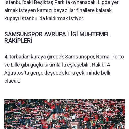
İstanbul'daki Beşiktaş Park'ta oynanacak. Ligde yer
almak isteyen kırmızı beyazlılar finallere kalarak
kupayı İstanbul'da kaldırmak istiyor.
SAMSUNSPOR AVRUPA LİGİ MUHTEMEL
RAKİPLERİ
4. torbadan kuraya girecek Samsunspor, Roma, Porto
ve Lille gibi güçlü takımlarla eşleşebilir. Rakibi 4
Ağustos'ta gerçekleşecek kura çekiminde belli
olacak.