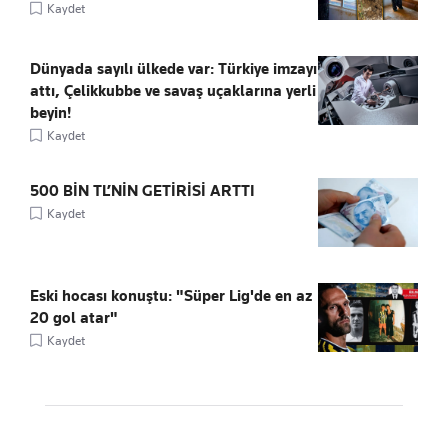
Kaydet
Dünyada sayılı ülkede var: Türkiye imzayı
attı, Çelikkubbe ve savaş uçaklarına yerli
beyin!
Kaydet
500 BİN TL’NİN GETİRİSİ ARTTI
Kaydet
Eski hocası konuştu: "Süper Lig'de en az
20 gol atar"
Kaydet