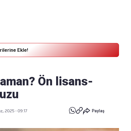
Haber Verin
Editör masamıza bilgi ve materyal
göndermek için
tıklayın
ilerine Ekle!
 zaman? Ön lisans-
vuzu
, 2025 - 09:17
Paylaş