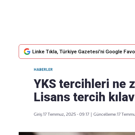
Takip Edin
Favori mecralarınızda haber
akışımıza ulaşın
Linke Tıkla, Türkiye Gazetesi'ni Google Favor
HABERLER
YKS tercihleri ne
Lisans tercih kıla
Giriş:
17 Temmuz, 2025 - 09:17
|
Güncelleme:
17 Temmuz