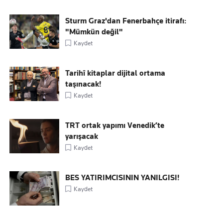
Sturm Graz'dan Fenerbahçe itirafı:
"Mümkün değil"
Kaydet
Tarihî kitaplar dijital ortama
taşınacak!
Kaydet
TRT ortak yapımı Venedik’te
yarışacak
Kaydet
BES YATIRIMCISININ YANILGISI!
Kaydet