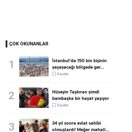
Kaçırmayın
Ücretsiz üye olun, gündemi
şekillendiren gelişmeleri önce siz duyun
ÇOK OKUNANLAR
İstanbul'da 150 bin kişinin
1
yaşayacağı bölgede ger...
Kaydet
Hüseyin Taşkıran şimdi
2
bambaşka bir hayat yaşıyor
Kaydet
34 yıl sonra evlat sahibi
3
olmuşlardı! Meğer mahall...