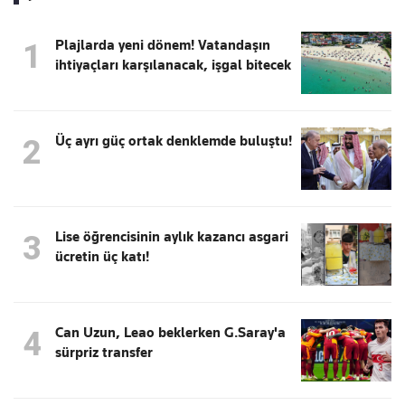
Plajlarda yeni dönem! Vatandaşın
1
ihtiyaçları karşılanacak, işgal bitecek
Üç ayrı güç ortak denklemde buluştu!
2
Lise öğrencisinin aylık kazancı asgari
3
ücretin üç katı!
Can Uzun, Leao beklerken G.Saray'a
4
sürpriz transfer