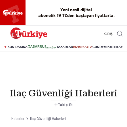
Yeni nesil dijital
abonelik 19 TL’den başlayan fiyatlarla.
GİRİŞ
SON DAKİKA
YAZARLAR
BİZİM SAYFA
GÜNDEM
POLİTİKA
EK
Ilaç Güvenliği Haberleri
+
Takip Et
Haberler
Ilaç Güvenliği Haberleri