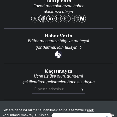
Takip Edin
Favori mecralarınızda haber
Yasal
akışımıza ulaşın
Reklam Ver
Haber Verin
Editör masamıza bilgi ve materyal
göndermek için
tıklayın
Kaçırmayın
Ücretsiz üye olun, gündemi
şekillendiren gelişmeleri önce siz duyun
Son Dakika
Site Haritası
RSS
KVKK Aydınlatma Metni
Sizlere daha iyi hizmet sunabilmek adına sitemizde
çerez
Gizlilik Politikası
Çerez Politikası
konumlandırmaktayız. Kişisel verileriniz, KVKK ve GDPR kapsamında