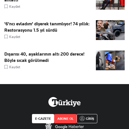
anlattı
Kaydet
'6'ncı evladım' diyerek tanımlıyor! 74 yıllık:
Restorasyonu 1.5 yıl sürdü
Kaydet
Dışarısı 40, ayaklarının altı 200 derece!
Böyle sıcak görülmedi
Kaydet
E-GAZETE
ABONE OL
GİRİŞ