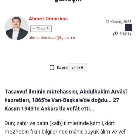
Ahmet Demirbas
28 Kasım, 2025
Takip Et
Paylaş
ahmet.demirbas@tg.com.tr
a-
|
+A
Kaydet
Tasavvuf ilminin mütehassısı, Abdülhakîm Arvâsî
hazretleri, 1865'te Van-Başkale'de doğdu... 27
Kasım 1943'te Ankara'da vefât etti...
Dün; zahir ve batın (kalb) ilimlerinde kâmil, dört
mezhebin fıkıh bilgilerinde mâhir, büyük âlim ve velî