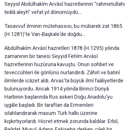
Seyyid Abdülhakîm Arvâsî hazretlerinin “rahmetullahi
teâlâ aleyh” vefat yıl dönümüydü...
Tasavvuf ilminin mütehassısı, bu mübarek zat 1865
(H.1281)'te Van-Başkale'de doğdu...
Abdülhakîm Arvâsî hazretleri 1878 (H.1295) yılında
zamanının bir tanesi Seyyid Fehîm Arvâsî
hazretlerinin huzûruna kavuştu. Onun sohbet ve
teveccühleri ile gönlünü nurlandırdı. Zâhirî ve batınî
ilimlerde icâzet aldı. Arvas'ta büyük ilmî faâliyetlerde
bulunuyordu. Ancak 1914 yılında Birinci Dünyâ
Harbinin başlarında Rus askeri Doğu Anadolu'yu
işgâle başladı. Bir taraftan da Ermenileri
silahlandırarak masum Türk halkı üzerine
kışkırtıyorlardı. Hicret etmek zorunda kaldılar. Erbil,
Bağdat, Musul, Adana, Eskişehir derken, çileli bir