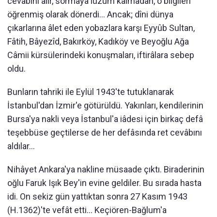
cevâbını alır, sormaya lüzum kalmadan, o bilgileri
öğrenmiş olarak dönerdi... Ancak; dîni dünya
çıkarlarına âlet eden yobazlara karşı Eyyûb Sultan,
Fâtih, Bâyezîd, Bakırköy, Kadıköy ve Beyoğlu Ağa
Câmii kürsülerindeki konuşmaları, iftirâlara sebep
oldu.
Bunların tahriki ile Eylül 1943'te tutuklanarak
İstanbul'dan İzmir'e götürüldü. Yakınları, kendilerinin
Bursa'ya nakli veya İstanbul'a iâdesi için birkaç defâ
teşebbüse geçtilerse de her defâsında ret cevâbını
aldılar...
Nihâyet Ankara'ya nakline müsaade çıktı. Biraderinin
oğlu Faruk Işık Bey'in evine geldiler. Bu sırada hasta
idi. On sekiz gün yattıktan sonra 27 Kasım 1943
(H.1362)'te vefât etti... Keçiören-Bağlum'a