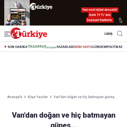
Yeni nesil dijital abonelik!
Aylık 19 TL’ den
başlayan fiyatlarla.
GİRİŞ
SON DAKİKA
YAZARLAR
BİZİM SAYFA
GÜNDEM
POLİTİKA
EK
Anasayfa
Köşe Yazıları
Van'dan doğan ve hiç batmayan güneş...
Van'dan doğan ve hiç batmayan
güneş...