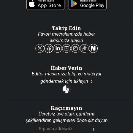
Foto Haber
Künye
Video Galeri
Gazete Aboneliği
Danışma Telefonları
Takip Edin
Favori mecralarınızda haber
Yasal
akışımıza ulaşın
Reklam Ver
Haber Verin
Editör masamıza bilgi ve materyal
göndermek için
tıklayın
Kaçırmayın
Ücretsiz üye olun, gündemi
şekillendiren gelişmeleri önce siz duyun