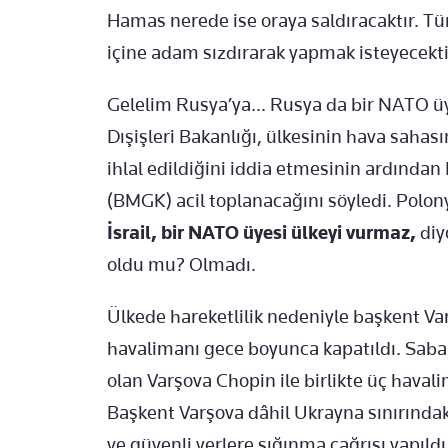
Hamas nerede ise oraya saldıracaktır. Tür
içine adam sızdırarak yapmak isteyecektir
Gelelim Rusya’ya... Rusya da bir NATO üy
Dışişleri Bakanlığı, ülkesinin hava sahası
ihlal edildiğini iddia etmesinin ardından
(BMGK) acil toplanacağını söyledi. Polonya
İsrail, bir NATO üyesi ülkeyi vurmaz,
diy
oldu mu? Olmadı.
Ülkede hareketlilik nedeniyle başkent Va
havalimanı gece boyunca kapatıldı. Saba
olan Varşova Chopin ile birlikte üç havali
Başkent Varşova dâhil Ukrayna sınırındak
ve güvenli yerlere sığınma çağrısı yapıldı