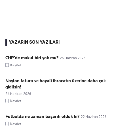
Kaçırmayın
Ücretsiz üye olun, gündemi şekillendiren gelişmeleri önce siz duyun
YAZARIN SON YAZILARI
CHP’de makul biri yok mu?
26 Haziran 2026
Kaydet
Naylon fatura ve hayalî ihracatın üzerine daha çok
gidilsin!
24 Haziran 2026
Kaydet
Futbolda ne zaman başarılı olduk ki?
22 Haziran 2026
Kaydet