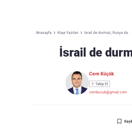
Takip Edin
Favori mecralarınızda haber akışımıza ulaşın
Anasayfa
Köşe Yazıları
İsrail de durmaz, Rusya da...
İsrail de dur
Cem Küçük
Takip Et
cemkucuk@gmail.com
Kayd