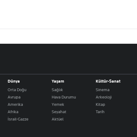
Dünya
Yaşam
Kültür-Sanat
Orta Doğu
Sağlık
Sinema
Avrupa
Hava Durumu
Arkeoloji
Amerika
Yemek
Kitap
Afrika
Seyahat
Tarih
İsrail-Gazze
Aktüel