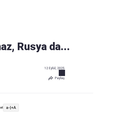
Haber Verin
Editör masamıza bilgi ve materyal göndermek için
tıklayın
maz, Rusya da...
12 Eylül, 2025
Paylaş
a-
|
+A
et