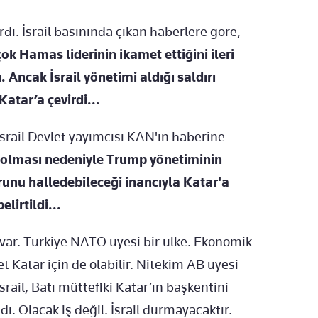
dı. İsrail basınında çıkan haberlere göre,
k Hamas liderinin ikamet ettiğini ileri
 Ancak İsrail yönetimi aldığı saldırı
atar’a çevirdi...
İsrail Devlet yayımcısı KAN'ın haberine
olması nedeniyle Trump yönetiminin
orunu halledebileceği inancıyla Katar'a
lirtildi...
var. Türkiye NATO üyesi bir ülke. Ekonomik
et Katar için de olabilir. Nitekim AB üyesi
 İsrail, Batı müttefiki Katar’ın başkentini
 Olacak iş değil. İsrail durmayacaktır.