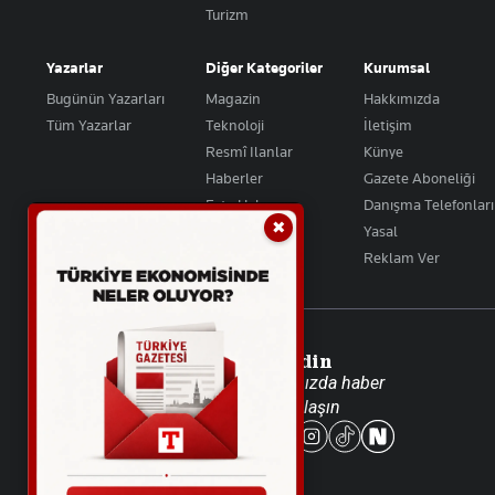
Turizm
Yazarlar
Diğer Kategoriler
Kurumsal
Bugünün Yazarları
Magazin
Hakkımızda
Tüm Yazarlar
Teknoloji
İletişim
Resmî Ilanlar
Künye
Haberler
Gazete Aboneliği
Foto Haber
Danışma Telefonları
✖
Video Galeri
Yasal
Reklam Ver
Takip Edin
Favori mecralarınızda haber
akışımıza ulaşın