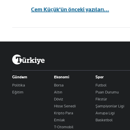
Cem Küçük'ün önceki yazıları...
Gündem
Ekonomi
Spor
Politika
Borsa
Futbol
Eğitim
Altın
Puan Durumu
Döviz
Fikstür
Hisse Senedi
Şampiyonlar Ligi
Kripto Para
Avrupa Ligi
Emlak
Basketbol
T-Otomobil