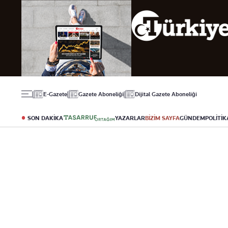
Gündem
Ekonomi
Spor
Politika
Borsa
Futbol
Eğitim
Altın
Puan Durumu
Döviz
Fikstür
Hisse Senedi
Şampiyonlar Ligi
Kripto Para
Avrupa Ligi
Emlak
Basketbol
E-Gazete
Gazete Aboneliği
Dijital Gazete Aboneliği
T-Otomobil
Turizm
SON DAKİKA
YAZARLAR
BİZİM SAYFA
GÜNDEM
POLİTİK
Yazarlar
Diğer Kategoriler
Kurumsal
Bugünün Yazarları
Magazin
Hakkımızda
Tüm Yazarlar
Teknoloji
İletişim
Resmî Ilanlar
Künye
Haberler
Gazete Aboneliği
Foto Haber
Danışma Telefonla
Video Galeri
Yasal
Reklam Ver