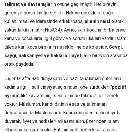
talimat ve davranışlar
ın önüne geçilmiştir. Her bireyin
görev ve sorumluluğu bellidir. Hak ve görevlerin doğru
kullanılması ve idaresinde erkek/baba,
ailenin reisi
olarak,
yükümlü kılınmıştır (Nisâ,34). Ayrıca karı-kocanın birbirlerine
karşı ve çocuklarla ilgili görev ve sorumlulukları vardır. İslamî
âilede karı-koca birbirinin ne rakîbi, ne de kölesidir.
Sevgi,
saygı, hakkaniyet ve haklara riayet,
aile bireyleri arasında
ortak paydadır.
Diğer tarafta Batı dünyasının ve bazı Müslüman entellerin
kadınla ilgili -salt cinsiyet açısından- öne sürdükleri “
pozitif
ayrımcılık
” kavramının, İslam dininde bilimsel bir temeli
yoktur. Müslüman, kendi dininin esas ve talimatları
doğrultusunda Müslümandır. Kendi dininden mahcubiyet
duyarak, âyet ve hadisleri arkasına alan, üzerinden İslam
elbisesini çıkarmış olur. Batı’nın süfli değerleri arasında