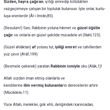
Sizden, hayra çağıran
, iyiliği emredip kötülükten
vazgeçirmeye çalışan bir topluluk bulunsun. İşte onlar, kurtu­
luşa erenlerdir (Âl-i İmrân,85).
(Resulüm!) Sen, Rabbinin yoluna hikmet ve
güzel öğütle
çağır
ve onlarla en güzel şekilde mücadele et (Nahl,125).
(Güzel ahlâktan)
af
yolunu tut,
iyiliği emret
ve cahillerden
yüz çevir (A’râf,199).
(Besmele çekerek) yaratan
Rabbinin ismiyle
oku (Alâk,1)!
Allah sizden iman etmiş olanlarla ve
kendilerine
ilim
vermiş
bulunanlar
ın derecelerini artırır
(Mücâdele,11).
Yüce Allah, melekler, gök ehli, deliğindeki karıncadan,