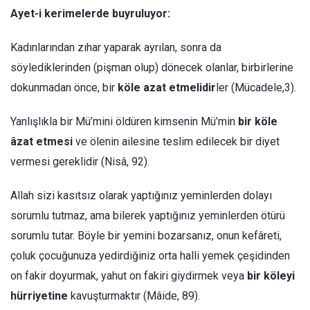
Ayet-i kerimelerde buyruluyor:
Kadınlarından zıhar yaparak ayrılan, sonra da
söylediklerinden (pişman olup) dönecek olanlar, birbirlerine
dokunmadan önce, bir
köle azat
etmelidir
ler (Mücadele,3).
Yanlışlıkla bir Mü’mini öldüren kimsenin Mü’min
bir köle
âzat etmesi
ve ölenin ailesine teslim edilecek bir diyet
vermesi gereklidir (Nisâ, 92).
Allah sizi kasıtsız olarak yaptığınız yeminlerden dolayı
sorumlu tutmaz, ama bilerek yaptığınız yeminlerden ötürü
sorumlu tutar. Böyle bir yemini bozarsanız, onun kefâreti,
çoluk çocuğunuza yedirdiğiniz orta halli yemek çeşidinden
on fakir doyurmak, yahut on fakiri giydirmek veya
bir köleyi
hürriyetine
kavuşturmaktır (Mâide, 89).