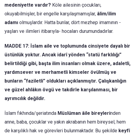
medeniyette vardır?
Köle ailesinin çocukları,
okuyabilmişler, bir engelle karşılaşmamışlar,
âlim/ilim
adamı
olmuşlardır. Hatta bunlar, dört mezhep imamının -
yaşları ve ilimleri itibarıyla- hocaları durumundadırlar.
MADDE 17: İslam aile ve toplumunda cinsiyete dayalı bir
üstünlük yoktur. Ancak idarî yönden “statü farklılığı”
belirtildiği gibi, başta ilim insanları olmak üzere, adaletli,
yardımsever ve merhametli kimseler övülmüş ve
bunların “faziletli” oldukları açıklanmıştır. Çalışkanlığın
ve güzel ahlâkın övgü ve takdirle karşılanması, bir
ayrımcılık değildir.
İslam fıkhında/şeriatında
Müslüman âile bireyleri
nden
anne, baba, çocuklar ve yakın akrabanın hem bireysel, hem
de karşılıklı hak ve görevleri bulunmaktadır. Bu şekilde
keyfî