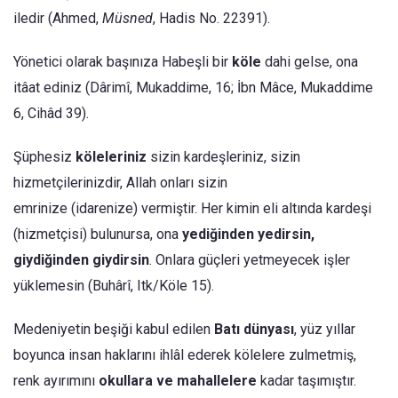
iledir (Ahmed,
Müsned
, Hadis No. 22391).
Yönetici olarak başınıza Habeşli bir
köle
dahi gelse, ona
itâat ediniz (Dârimî, Mukaddime, 16; İbn Mâce, Mukaddime
6, Cihâd 39).
Şüphesiz
köleleriniz
sizin kardeşleriniz, sizin
hizmetçilerinizdir, Allah onları sizin
emrinize (idarenize) vermiştir. Her kimin eli altında kardeşi
(hizmetçisi) bulunursa, ona
yediğinden yedirsin,
giydiğinden giydirsin
. Onlara güçleri yetmeyecek işler
yüklemesin (Buhârî, Itk/Köle 15).
Medeniyetin beşiği kabul edilen
Batı dünyası
, yüz yıllar
boyunca insan haklarını ihlâl ederek kölelere zulmetmiş,
renk ayırımını
okullara ve mahallelere
kadar taşımıştır.