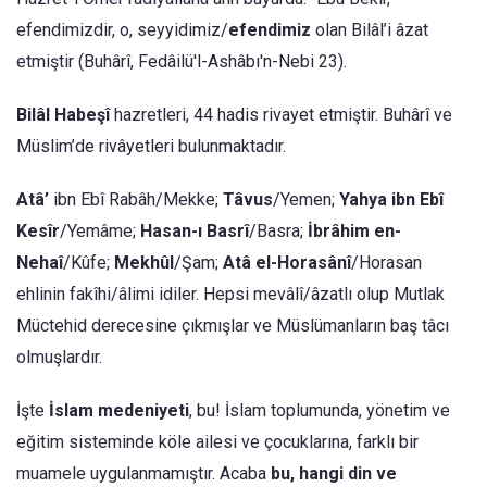
efendimizdir, o, seyyidimiz/
efendimiz
olan Bilâl’i âzat
etmiştir (Buhârî, Fedâilü'l-Ashâbı'n-Nebi 23).
Bilâl Habeşî
hazretleri, 44 hadis rivayet etmiştir. Buhârî ve
Müslim’de rivâyetleri bulunmaktadır.
Atâ’
ibn Ebî Rabâh/Mekke;
Tâvus
/Yemen;
Yahya
ibn Ebî
Kesîr
/Yemâme;
Hasan-ı
Basrî
/Basra;
İbrâhim en-
Nehaî
/Kûfe;
Mekhûl
/Şam;
Atâ el-Horasânî
/Horasan
ehlinin fakîhi/âlimi idiler. Hepsi mevâlî/âzatlı olup Mutlak
Müctehid derecesine çıkmışlar ve Müslümanların baş tâcı
olmuşlardır.
İşte
İslam medeniyeti
, bu! İslam toplumunda, yönetim ve
eğitim sisteminde köle ailesi ve çocuklarına, farklı bir
muamele uygulanmamıştır. Acaba
bu, hangi din ve