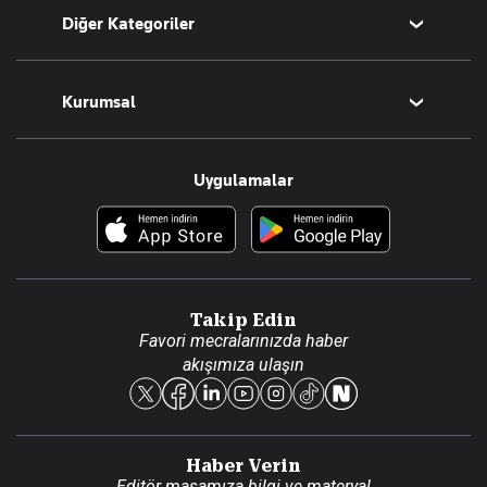
Diğer Kategoriler
Tüm Yazarlar
Magazin
Kurumsal
Teknoloji
Resmî Ilanlar
Hakkımızda
Uygulamalar
Haberler
İletişim
Foto Haber
Künye
Video Galeri
Gazete Aboneliği
Danışma Telefonları
Takip Edin
Favori mecralarınızda haber
Yasal
akışımıza ulaşın
Reklam Ver
Haber Verin
Editör masamıza bilgi ve materyal