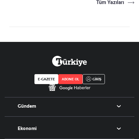
Tüm Yazıları
E-GAZETE
ABONE OL
GİRİŞ
Gündem
Politika
Ekonomi
Eğitim