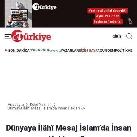
Yeni nesil dijital abonelik!
Aylık 19 TL’ den
başlayan fiyatlarla.
GİRİŞ
SON DAKİKA
YAZARLAR
BİZİM SAYFA
GÜNDEM
POLİTİKA
EK
Anasayfa
Köşe Yazıları
Dünyaya İlâhî Mesaj İslam’da İnsan Hakları -3-
Dünyaya İlâhî Mesaj İslam’da İnsan