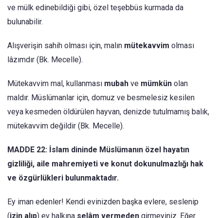
ve mülk edinebildiği gibi, özel teşebbüs kurmada da
bulunabilir.
Alışverişin sahih olması için, malın
mütekavvim
olması
lâzımdır (Bk. Mecelle).
Mütekavvim mal, kullanması
mubah
ve
mümkün
olan
maldır. Müslümanlar için, domuz ve besmelesiz kesilen
veya kesmeden öldürülen hayvan, denizde tutulmamış balık,
mütekavvim değildir (Bk. Mecelle).
MADDE 22: İslam dininde Müslümanın özel hayatın
gizliliği, aile mahremiyeti ve konut dokunulmazlığı hak
ve özgürlükleri bulunmaktadır.
Ey iman edenler! Kendi evinizden başka evlere, seslenip
(
izin alıp
) ev halkına
selâm vermeden
girmeyiniz. Eğer