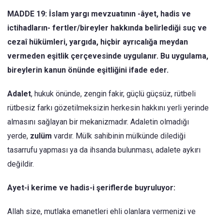
MADDE 19: İslam yargı mevzuatının -âyet, hadis ve
ictihadların- fertler/bireyler hakkında belirlediği suç ve
cezaî hükümleri, yargıda, hiçbir ayrıcalığa meydan
vermeden eşitlik çerçevesinde uygulanır. Bu uygulama,
bireylerin kanun önünde eşitliğini ifade eder.
Adalet
, hukuk önünde, zengin fakir, güçlü güçsüz, rütbeli
rütbesiz farkı gözetilmeksizin herkesin hakkını yerli yerinde
almasını sağlayan bir mekanizmadır. Adale­tin olmadığı
yerde,
zulüm
vardır. Mülk sahibinin mül­künde dilediği
tasarrufu yapması ya da ihsanda bulun­ması, adalete aykırı
değildir.
Ayet-i kerime ve hadis-i şeriflerde buyruluyor:
Allah size, mutlaka emanetleri ehli olanlara vermenizi ve