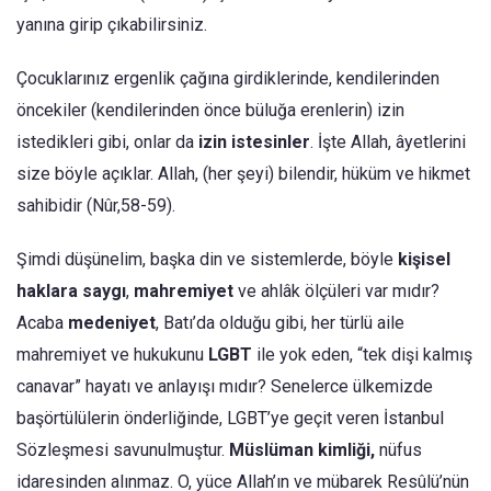
yanına girip çıkabilirsiniz.
Çocuklarınız ergenlik çağına girdiklerinde, kendilerin­den
öncekiler (kendilerinden önce büluğa erenlerin) izin
istedikleri gibi, onlar da
izin iste­sinler
. İşte Allah, âyetlerini
size böyle açıklar. Allah, (her şeyi) bilendir, hüküm ve hikmet
sahibidir (Nûr,58-59).
Şimdi düşünelim, başka din ve sistemlerde, böyle
kişisel
haklara
saygı
,
mahremiyet
ve ahlâk ölçüleri var mıdır?
Acaba
medeniyet
, Batı’da olduğu gibi, her türlü aile
mahremiyet ve hukukunu
LGBT
ile yok eden, “tek dişi kalmış
canavar” hayatı ve anlayışı mıdır? Senelerce ülkemizde
başörtülülerin önderliğinde, LGBT’ye geçit veren İstanbul
Sözleşmesi savunulmuştur.
Müslüman kimliği,
nüfus
idaresinden alınmaz. O, yüce Allah’ın ve mübarek Resûlü’nün