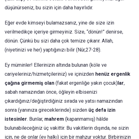
düşünürseniz, bu sizin için daha hayırlıdır.
Eğer evde kimseyi bulamazsanız, yine de size izin
verilmedikçe içeriye girmeyiniz. Size, “dönün!” denirse,
dönün. Çünkü bu sizi daha çok temize çıkarır. Allah,
(niyetinizi ve her) yaptığınızı bilir (Nûr,27-28).
Ey müminler! Ellerinizin altında bulunan (köle ve
cariyeleriniz/hizmetçileriniz) ve içinizden
henüz ergenlik
çağına girmemiş olan
(fakat ergenliğe yakın çocuk)
­lar
,
sabah namazından önce, öğleyin elbisenizi
çıkardığınız/değiştirdiğiniz sırada ve yatsı namazından
sonra (yanınıza gireceklerinde) sizden
üç defa izin
istesinler
. Bunlar,
mahrem
(kapanmamış) hâlde
bulunabileceğiniz üç vakittir. Bu vakitlerin dışında, ne sizin
için, ne de onlar (ev halkı) için bir mahzur yoktur. Birbirinizin