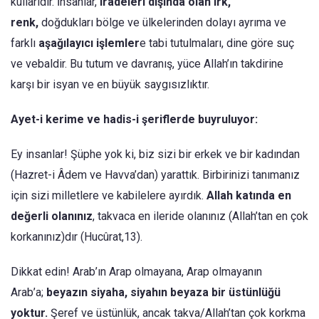
kullarıdır. İnsanlar,
iradeleri dışında olan ırk,
renk,
doğdukları bölge ve ülkelerinden dolayı ayrıma ve
farklı
aşağılayıcı işlemler
e tabi tutulmaları, dine göre suç
ve vebaldir. Bu tutum ve davranış, yüce Allah’ın takdirine
karşı bir isyan ve en büyük saygısızlıktır.
Ayet-i kerime ve hadis-i şeriflerde buyruluyor:
Ey insanlar! Şüphe yok ki, biz sizi bir erkek ve bir kadından
(Hazret-i Âdem ve Havva’dan) yarattık. Birbirinizi tanımanız
için sizi milletlere ve kabilelere ayırdık.
Allah katında en
değerli olanınız
, takvaca en ileride olanınız (Allah’tan en çok
korkanınız)dır (Hucûrat,13).
Dikkat edin! Arab’ın Arap olmayana, Arap olmayanın
Arab’a;
beyazın siyaha, siyahın beyaza bir üstünlüğü
yoktur.
Şeref ve üstünlük, ancak takva/Allah’tan çok korkma