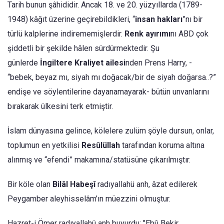
Tarih bunun şâhididir. Ancak 18. ve 20. yüzyıllarda (1789-
1948) kâğıt üzerine geçirebildikleri, “
insan hakları
”nı bir
türlü kalplerine indirememişlerdir.
Renk ayırımı
nı ABD çok
şiddetli bir şekilde hâlen sürdürmektedir. Şu
günlerde
İngiltere Kraliyet ailesi
nden Prens Harry, -
“bebek, beyaz mı, siyah mı doğacak/bir de siyah doğarsa..?”
endişe ve söylentilerine dayanamayarak- bütün unvanlarını
bırakarak ülkesini terk etmiştir.
İslam dünyasına gelince, kölelere zulüm şöyle dursun, onlar,
toplumun en yetkilisi
Resûlüllah
tarafından koruma altına
alınmış ve “efendi” makamına/statüsüne çıkarılmıştır.
Bir köle olan
Bilâl Habeşî
radıyallahü anh, âzat edilerek
Peygamber aleyhisselâm’ın müezzini olmuştur.
Hazret-i Ömer radıyallahü anh buyurdu: "Ebû Bekir,