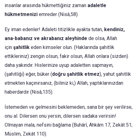
insanlar arasında hükmettiğiniz zaman
adaletle
hükmetmenizi
emreder (Nisâ,58).
Ey iman edenler! Adaleti titizlikle ayakta tutan,
kendiniz,
ana-babanız ve akrabanız aleyhinde
de olsa, Allah
için
şahitlik
eden kimseler olun. (Haklarında şahitlik
ettikleriniz) zengin olsun, fakir olsun, Allah onlara (sizden)
daha yakındır. Hislerinize uyup adaletten sapmayın,
(şahitliği) eğer, büker (
doğru şahitlik etmez
), yahut şahitlik
etmekten kaçınırsanız, (biliniz ki,) Allah, yaptıklarınızdan
haberdardır (Nisâ,135).
İstemeden ve gelmesini beklemeden, sana bir şey verilirse,
onu al. Dilersen onu yersin, dilersen sadaka verirsin!
Olmayan mala, nefsini bağlama (Buhârî, Ahkâm 17, Zekât 51;
Müslim, Zekât 110).