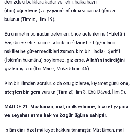
denizdeki balıklara kadar yer ehli, halka hayrı
(
ilmi
)
öğretene
(ve
yayana
), af olması için istiğfarda
bulunur (Tirmizî, İlim 19).
Bu ümmetin sonradan gelenleri, önce gelenlerine (Hulefâ-i
Râşidîn ve ehl-i sünnet âlimlerine)
lânet
ettiği/onların
nakillerine güvenmedikleri zaman, kim bir Hadis-i Şerif’i
(İslâm’ın hükmünü) söylemez, gizlerse,
Allah’ın indirdiğini
gizlemiş
olur (İbn Mâce, Mukaddime 46).
Kim bir ilimden sorulur, o da onu gizlerse, kıyamet günü
ona,
ateşten bir gem
vurulur (Tirmizî, İlim 3; Ebû Dâvud, İlim 9).
MADDE 21: Müslüman; mal, mülk edinme, ticaret yapma
ve seyahat etme hak ve özgürlüğüne sahiptir.
İslâm dini, özel mülkiyet hakkını tanımıştır. Müslüman, mal