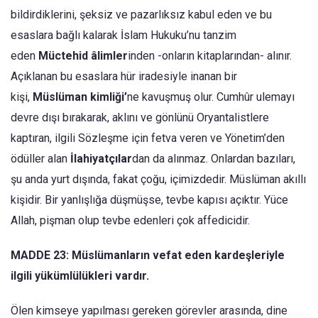
bildirdiklerini, şeksiz ve pazarlıksız kabul eden ve bu
esaslara bağlı kalarak İslam Hukuku’nu tanzim
eden
Müctehid âlimler
inden -onların kitaplarından- alınır.
Açıklanan bu esaslara hür iradesiyle inanan bir
kişi,
Müslüman kimliği’
ne kavuşmuş olur. Cumhûr ulemayı
devre dışı bırakarak, aklını ve gönlünü Oryantalistlere
kaptıran, ilgili Sözleşme için fetva veren ve Yönetim’den
ödüller alan
İlahiyatçılar
dan da alınmaz. Onlardan bazıları,
şu anda yurt dışında, fakat çoğu, içimizdedir. Müslüman akıllı
kişidir. Bir yanlışlığa düşmüşse, tevbe kapısı açıktır. Yüce
Allah, pişman olup tevbe edenleri çok affedicidir.
MADDE 23: Müslümanların vefat eden kardeşleriyle
ilgili yükümlülükleri vardır.
Ölen kimseye yapılması gereken görevler ara­sında, dine