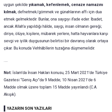
uygun şekilde
yıkamak, kefenlemek, cenaze namazını
kılmak
, defnetmek/gömmek ve günahlarının affı için dua
etmek gelmektedir. Bunlar, ona saygıyı ifade eder. İbadet,
ancak Allah’a yapıldığı hâlde, saygı, insan olmanın gereği;
diriye, ölüye, kişilere, mübarek yerlere, hatta hay­vanlara karşı
sevgi ve iyilik duygusunun belirtisi bir davra­nış olarak ortaya
çıkar. Bu konuda Vehhâbîlerin tuzağına düşmemelidir.
…..
Not:
İslam’da İnsan Hakları konusu, 25 Mart 2021’de Türkiye
Gazetesi “Geniş Açı”da 9 Madde; 10 Nisan 2021’de 6
Madde olmak üzere toplam 15 Madde yayınlandı (C.A.
Akışık).
YAZARIN SON YAZILARI