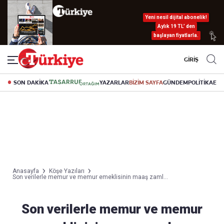
Yeni nesil dijital abonelik!
Aylık 19 TL’ den
başlayan fiyatlarla.
GİRİŞ
SON DAKİKA
YAZARLAR
BİZİM SAYFA
GÜNDEM
POLİTİKA
EK
Anasayfa
Köşe Yazıları
Son verilerle memur ve memur emeklisinin maaş zaml...
Son verilerle memur ve memur