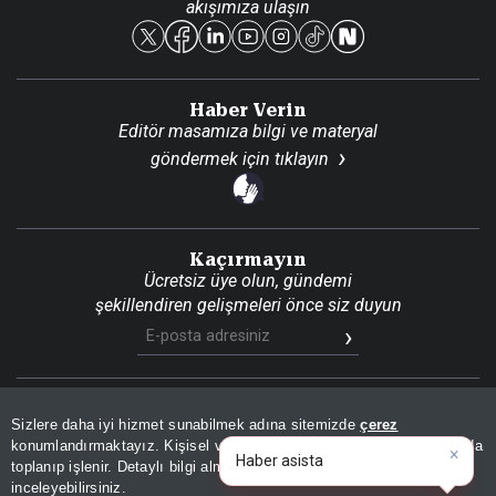
akışımıza ulaşın
Reklam Ver
Haber Verin
Editör masamıza bilgi ve materyal
göndermek için
tıklayın
Kaçırmayın
Ücretsiz üye olun, gündemi
şekillendiren gelişmeleri önce siz duyun
Son Dakika
Site Haritası
RSS
KVKK Aydınlatma Metni
Sizlere daha iyi hizmet sunabilmek adına sitemizde
çerez
Gizlilik Politikası
Çerez Politikası
konumlandırmaktayız. Kişisel verileriniz, KVKK ve GDPR kapsamında
×
|
toplanıp işlenir. Detaylı bilgi almak için
Aydınlatma Metnimizi
📰
Son 30 güne ait haberleri, spor gelişmelerini veya yazar yazılarını sorgulayabilirsiniz.
© 2026 İhlas Medya Grubu. Tüm Hakları Saklıdır
inceleyebilirsiniz.